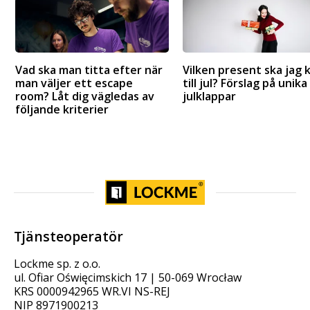
Vad ska man titta efter när
Vilken present ska jag 
man väljer ett escape
till jul? Förslag på unika
room? Låt dig vägledas av
julklappar
följande kriterier
Tjänsteoperatör
Lockme sp. z o.o.
ul. Ofiar Oświęcimskich 17 | 50-069 Wrocław
KRS 0000942965 WR.VI NS-REJ
NIP 8971900213