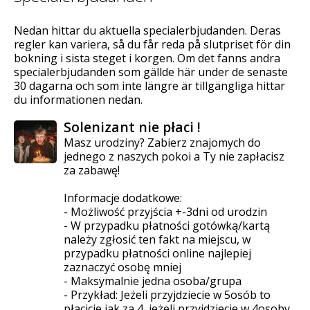
Nedan hittar du aktuella specialerbjudanden. Deras
regler kan variera, så du får reda på slutpriset för din
bokning i sista steget i korgen. Om det fanns andra
specialerbjudanden som gällde här under de senaste
30 dagarna och som inte längre är tillgängliga hittar
du informationen nedan.
Solenizant nie płaci !
Masz urodziny? Zabierz znajomych do
jednego z naszych pokoi a Ty nie zapłacisz
za zabawę!
Informacje dodatkowe:
- Możliwość przyjścia +-3dni od urodzin
- W przypadku płatności gotówką/kartą
należy zgłosić ten fakt na miejscu, w
przypadku płatności online najlepiej
zaznaczyć osobę mniej
- Maksymalnie jedna osoba/grupa
- Przykład: Jeżeli przyjdziecie w 5osób to
płacicie jak za 4, jeżeli przyjdziecie w 4osoby