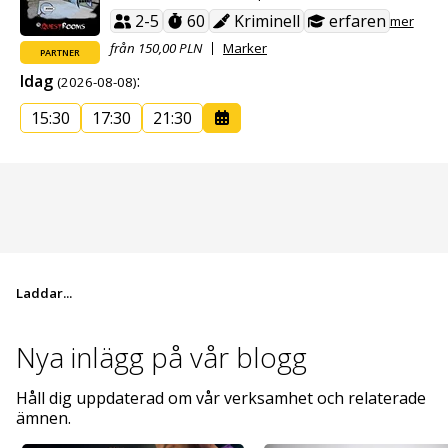
2-5
60
Kriminell
erfaren
mer
från 150,00 PLN
Marker
PARTNER
Idag
:
(2026-08-08)
15:30
17:30
21:30
Laddar...
Nya inlägg på
vår blogg
Håll dig uppdaterad om vår verksamhet och relaterade
ämnen.