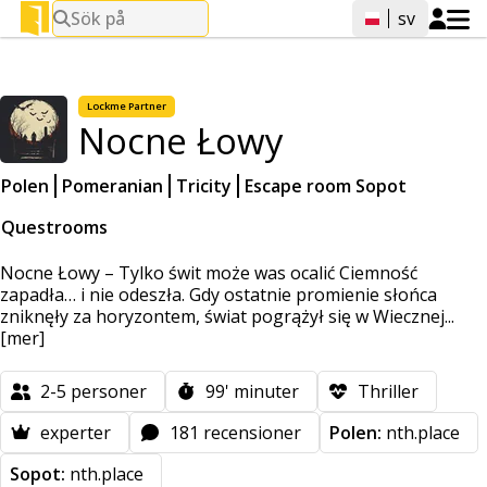
Sök på
sv
Lockme
Partner
Nocne Łowy
Polen
Pomeranian
Tricity
Escape room Sopot
Questrooms
Nocne Łowy – Tylko świt może was ocalić Ciemność
zapadła… i nie odeszła. Gdy ostatnie promienie słońca
zniknęły za horyzontem, świat pogrążył się w Wiecznej...
[mer]
2-5
personer
99'
minuter
Thriller
experter
181 recensioner
Polen:
nth.place
Sopot:
nth.place