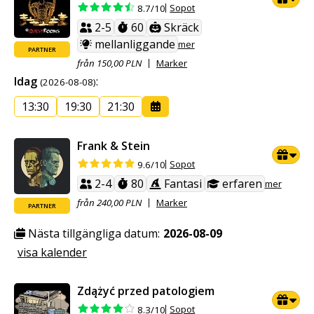
Sopot
8.7/10
2-5
60
Skräck
mellanliggande
mer
PARTNER
från 150,00 PLN
Marker
Idag
:
(2026-08-08)
13:30
19:30
21:30
Frank & Stein
Sopot
9.6/10
2-4
80
Fantasi
erfaren
mer
från 240,00 PLN
Marker
PARTNER
Nästa tillgängliga datum:
2026-08-09
visa kalender
Zdążyć przed patologiem
Sopot
8.3/10