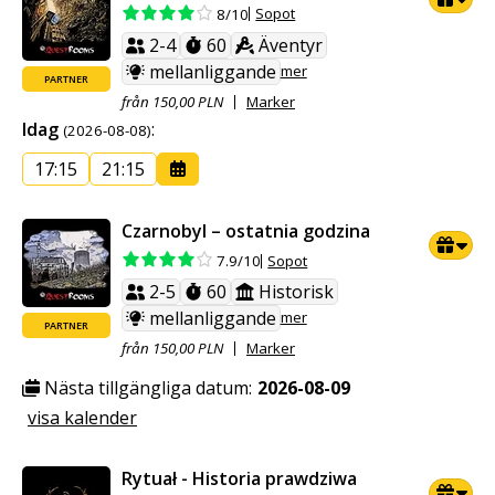
Sopot
8/10
2-4
60
Äventyr
mellanliggande
mer
PARTNER
från 150,00 PLN
Marker
Idag
:
(2026-08-08)
17:15
21:15
Czarnobyl – ostatnia godzina
Sopot
7.9/10
2-5
60
Historisk
mellanliggande
mer
PARTNER
från 150,00 PLN
Marker
Nästa tillgängliga datum:
2026-08-09
visa kalender
Rytuał - Historia prawdziwa