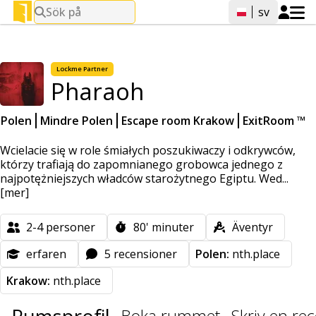
Sök på
sv
Lockme
Partner
Pharaoh
Polen
Mindre Polen
Escape room Krakow
ExitRoom ™
Wcielacie się w role śmiałych poszukiwaczy i odkrywców,
którzy trafiają do zapomnianego grobowca jednego z
najpotężniejszych władców starożytnego Egiptu. Wed...
[mer]
2-4
personer
80'
minuter
Äventyr
erfaren
5 recensioner
Polen:
nth.place
Krakow:
nth.place