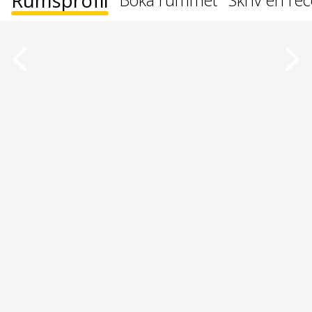
Rumsprofil
Boka rummet
Skriv en re