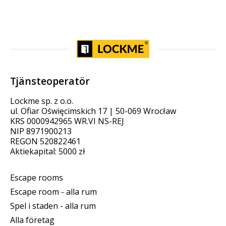
Tjänsteoperatör
Lockme sp. z o.o.
ul. Ofiar Oświęcimskich 17 | 50-069 Wrocław
KRS 0000942965 WR.VI NS-REJ
NIP 8971900213
REGON 520822461
Aktiekapital: 5000 zł
Escape rooms
Escape room - alla rum
Spel i staden - alla rum
Alla företag