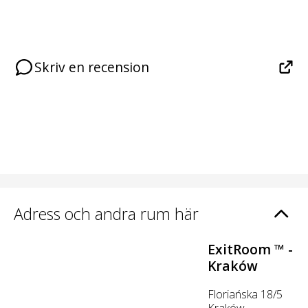
Skriv en recension
Adress och andra rum här
ExitRoom ™ -
Kraków
Floriańska 18/5
Kraków