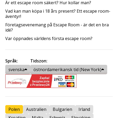
Är ett escape room säkert? Hur kollar man?
Vad kan man köpa i 18 års present? Ett escape room-
äventyr!
Företagsevenemang på Escape Room - är det en bra
idé?
Var öppnades världens första escape room?
Språk:
Tidszon:
svenska
östnordamerikansk tid (New York)
Polen
Australien
Bulgarien
Irland
Kroatien
Malta
Schweiz
Slovakien