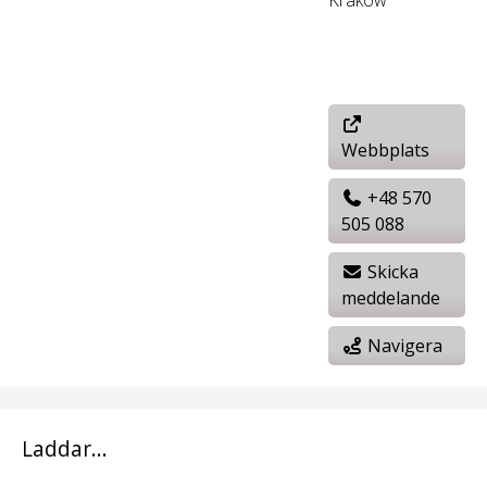
Webbplats
+48 570
505 088
Skicka
meddelande
Navigera
Laddar...