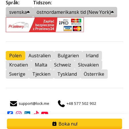
Språk:
Tidszon:
svenska
östnordamerikansk tid (New York)
Polen
Australien
Bulgarien
Irland
Kroatien
Malta
Schweiz
Slovakien
Sverige
Tjeckien
Tyskland
Österrike
support@lock.me
+48 577 502 902
auto
Boka nu!