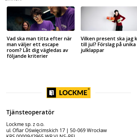
Vad ska man titta efter när
Vilken present ska jag 
man väljer ett escape
till jul? Förslag på unika
room? Låt dig vägledas av
julklappar
följande kriterier
Tjänsteoperatör
Lockme sp. z o.o.
ul. Ofiar Oświęcimskich 17 | 50-069 Wrocław
KRS 0000942965 WR.VI NS-REJ