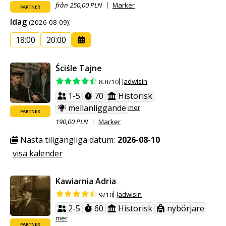
från 250,00 PLN
Marker
PARTNER
Idag
:
(2026-08-09)
18:00
20:00
Ściśle Tajne
Jadwisin
8.8/10
1-5
70
Historisk
mellanliggande
mer
PARTNER
190,00 PLN
Marker
Nästa tillgängliga datum:
2026-08-10
visa kalender
Kawiarnia Adria
Jadwisin
9/10
2-5
60
Historisk
nybörjare
mer
PARTNER