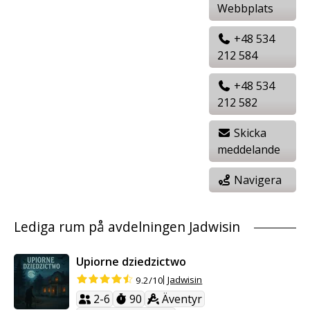
Webbplats
+48 534
212 584
+48 534
212 582
Skicka
meddelande
Navigera
Lediga rum på avdelningen Jadwisin
Upiorne dziedzictwo
Jadwisin
9.2/10
2-6
90
Äventyr