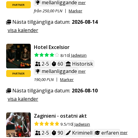
mellanliggande
mer
PARTNER
från 250,00 PLN
Marker
Nästa tillgängliga datum:
2026-08-14
visa kalender
Hotel Excelsior
Jadwisin
8/10
2-5
60
Historisk
mellanliggande
mer
PARTNER
190,00 PLN
Marker
Nästa tillgängliga datum:
2026-08-10
visa kalender
Zaginieni - ostatni akt
Jadwisin
9.5/10
2-5
90
Kriminell
erfaren
mer