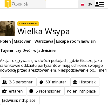
Sök på
sv
Lockme
Partner
Wielka Wsypa
Polen
Mazovien
Warszawa
Escape room Jadwisin
Tajemniczy Dwór w Jadwisinie
Akcja rozgrywa się w dwóch pokojach, gdzie Gracze, jako
członkowie oddziału partyzantów mają uchronić swojego
dowódcę przed aresztowaniem. Niespodziewanie po...
[mer]
2-5
personer
60'
minuter
Historisk
erfaren
5 recensioner
Polen:
nth.place
Jadwisin:
nth.place