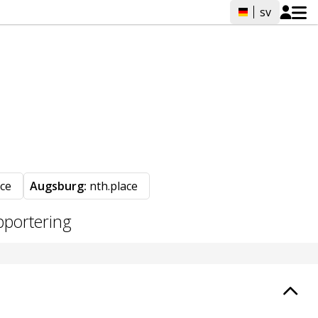
sv
ce
Augsburg:
nth.place
pportering