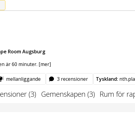
ape Room Augsburg
en är 60 minuter.
[mer]
mellanliggande
3 recensioner
Tyskland:
nth.pla
censioner (3)
Gemenskapen (3)
Rum för ra