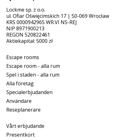
Lockme sp. z o.o.
ul. Ofiar Oświęcimskich 17 | 50-069 Wrocław
KRS 0000942965 WR.VI NS-REJ
NIP 8971900213
REGON 520822461
Aktiekapital: 5000 zł
Escape rooms
Escape room - alla rum
Spel i staden - alla rum
Alla företag
Specialerbjudanden
Användare
Reseplanerare
Vårt erbjudande
Presentkort