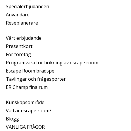
Specialerbjudanden
Användare
Reseplanerare
Vårt erbjudande
Presentkort
För företag
Programvara för bokning av escape room
Escape Room brädspel
Tävlingar och frågesporter
ER Champ finalrum
Kunskapsområde
Vad är escape room?
Blogg
VANLIGA FRÅGOR