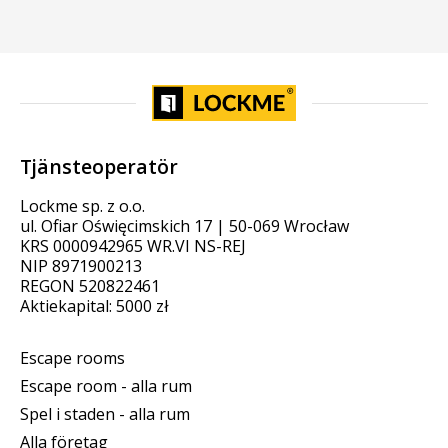
Tjänsteoperatör
Lockme sp. z o.o.
ul. Ofiar Oświęcimskich 17 | 50-069 Wrocław
KRS 0000942965 WR.VI NS-REJ
NIP 8971900213
REGON 520822461
Aktiekapital: 5000 zł
Escape rooms
Escape room - alla rum
Spel i staden - alla rum
Alla företag