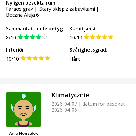
Nyligen besökta rum:
Faraos grav
|
Stary sklep z zabawkami
|
Boczna Aleja 6
Sammanfattande betyg:
Kundtjänst:
8/10
10/10
Interiör:
Svårighetsgrad:
10/10
Hårt
Klimatycznie
2026-04-07
|
datum för besöket:
2026-04-06
Ania Henselek