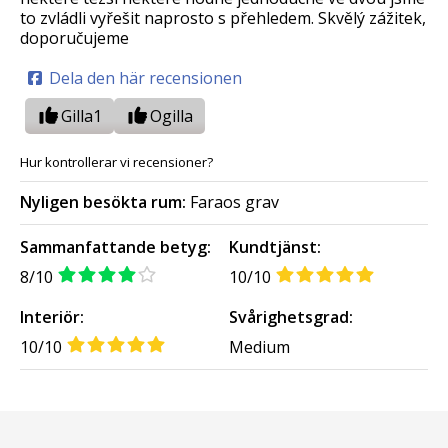
to zvládli vyřešit naprosto s přehledem. Skvělý zážitek,
doporučujeme
Dela den här recensionen
Gilla
1
Ogilla
Hur kontrollerar vi recensioner?
Nyligen besökta rum:
Faraos grav
Sammanfattande betyg:
Kundtjänst:
8/10
10/10
Interiör:
Svårighetsgrad:
10/10
Medium