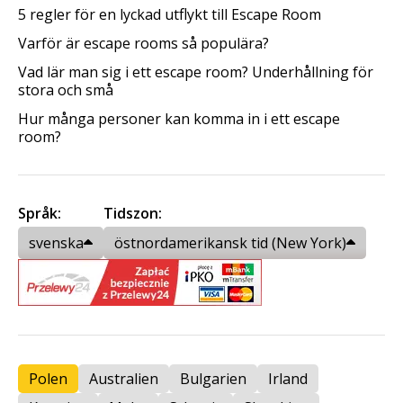
5 regler för en lyckad utflykt till Escape Room
Varför är escape rooms så populära?
Vad lär man sig i ett escape room? Underhållning för
stora och små
Hur många personer kan komma in i ett escape
room?
Språk:
Tidszon:
svenska
östnordamerikansk tid (New York)
Polen
Australien
Bulgarien
Irland