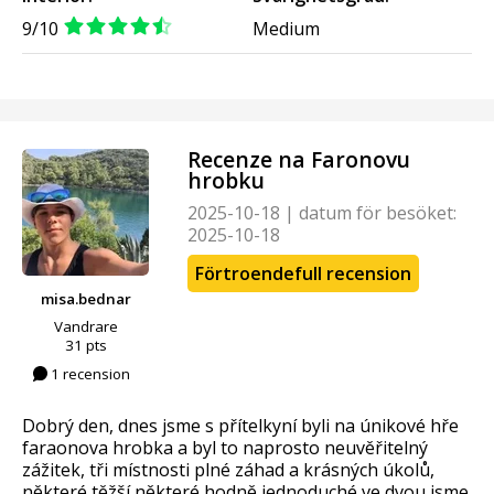
9/10
Medium
Recenze na Faronovu
hrobku
2025-10-18
|
datum för besöket:
2025-10-18
Förtroendefull recension
misa.bednar
Vandrare
31 pts
1 recension
Dobrý den, dnes jsme s přítelkyní byli na únikové hře
faraonova hrobka a byl to naprosto neuvěřitelný
zážitek, tři místnosti plné záhad a krásných úkolů,
některé těžší některé hodně jednoduché ve dvou jsme