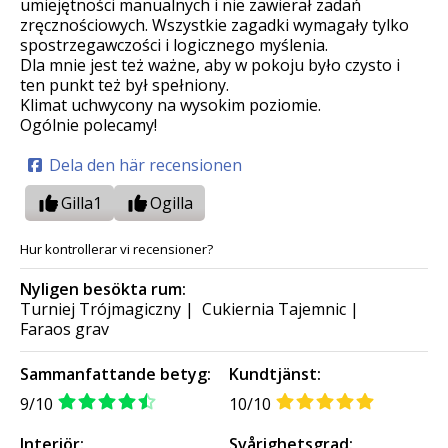
umiejętności manualnych i nie zawierał zadań
zręcznościowych. Wszystkie zagadki wymagały tylko
spostrzegawczości i logicznego myślenia.
Dla mnie jest też ważne, aby w pokoju było czysto i
ten punkt też był spełniony.
Klimat uchwycony na wysokim poziomie.
Ogólnie polecamy!
Dela den här recensionen
Gilla
1
Ogilla
Hur kontrollerar vi recensioner?
Nyligen besökta rum:
Turniej Trójmagiczny
|
Cukiernia Tajemnic
|
Faraos grav
Sammanfattande betyg:
Kundtjänst:
9/10
10/10
Interiör:
Svårighetsgrad: