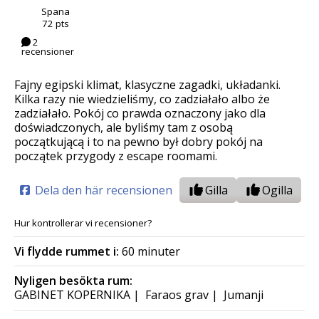
Spana
72 pts
2
recensioner
Fajny egipski klimat, klasyczne zagadki, układanki.
Kilka razy nie wiedzieliśmy, co zadziałało albo że
zadziałało. Pokój co prawda oznaczony jako dla
doświadczonych, ale byliśmy tam z osobą
początkującą i to na pewno był dobry pokój na
początek przygody z escape roomami.
Dela den här recensionen
Gilla
Ogilla
Hur kontrollerar vi recensioner?
Vi flydde rummet i:
60 minuter
Nyligen besökta rum:
GABINET KOPERNIKA
|
Faraos grav
|
Jumanji