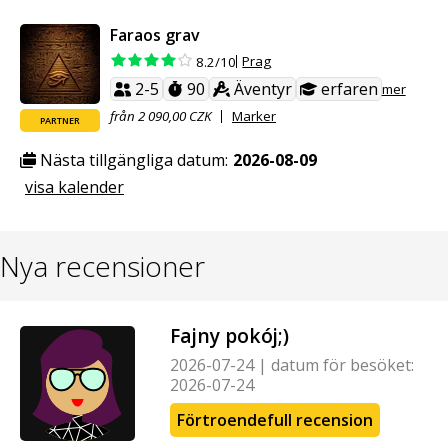
Faraos grav
Prag
8.2/10
2-5
90
Äventyr
erfaren
mer
från 2 090,00 CZK
Marker
PARTNER
Nästa tillgängliga datum:
2026-08-09
visa kalender
Nya recensioner
Fajny pokój;)
2026-07-24
|
datum för besöket:
2026-07-24
Förtroendefull recension