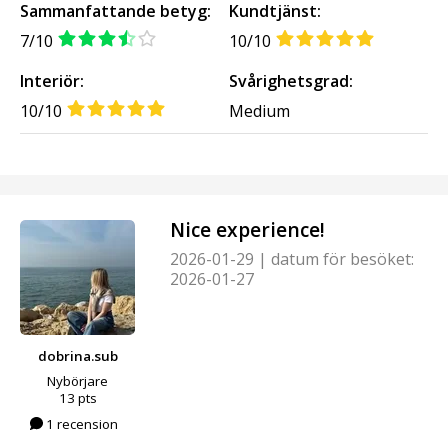
Sammanfattande betyg:
Kundtjänst:
7/10
10/10
Interiör:
Svårighetsgrad:
10/10
Medium
Nice experience!
2026-01-29
|
datum för besöket:
2026-01-27
dobrina.sub
Nybörjare
13 pts
1 recension