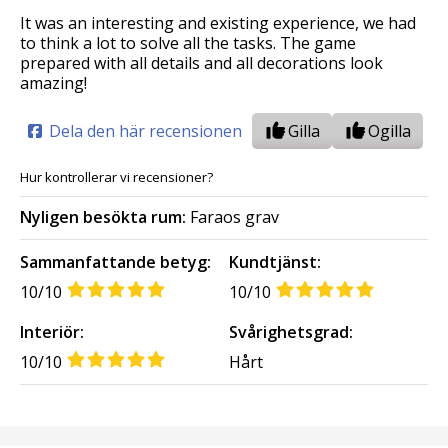
It was an interesting and existing experience, we had
to think a lot to solve all the tasks. The game
prepared with all details and all decorations look
amazing!
Dela den här recensionen
Gilla
Ogilla
Hur kontrollerar vi recensioner?
Nyligen besökta rum:
Faraos grav
Sammanfattande betyg:
Kundtjänst:
10/10
10/10
Interiör:
Svårighetsgrad:
10/10
Hårt