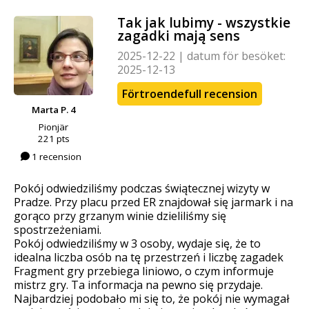
Tak jak lubimy - wszystkie
zagadki mają sens
2025-12-22
|
datum för besöket:
2025-12-13
Förtroendefull recension
Marta P. 4
Pionjär
221 pts
1 recension
Pokój odwiedziliśmy podczas świątecznej wizyty w
Pradze. Przy placu przed ER znajdował się jarmark i na
gorąco przy grzanym winie dzieliliśmy się
spostrzeżeniami.
Pokój odwiedziliśmy w 3 osoby, wydaje się, że to
idealna liczba osób na tę przestrzeń i liczbę zagadek
Fragment gry przebiega liniowo, o czym informuje
mistrz gry. Ta informacja na pewno się przydaje.
Najbardziej podobało mi się to, że pokój nie wymagał