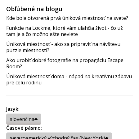
Obľúbené na blogu
Kde bola otvorená prvá úniková miestnosť na svete?
Funkcie na Lockme, ktoré vám uľahčia život - čo už
tam je a čo možno ešte neviete
Úniková miestnosť - ako sa pripraviť na návštevu
puzzle miestnosti?
Ako urobiť dobré fotografie na propagáciu Escape
Room?
Úniková miestnosť doma - nápad na kreatívnu zábavu
pre celú rodinu
Jazyk:
slovenčina
Časové pásmo:
severoamerický východný čas (New York)