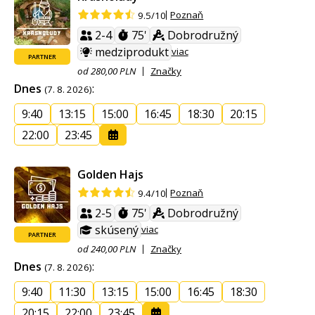
Poznaň
9.5/10
2-4
75'
Dobrodružný
medziprodukt
viac
PARTNER
od 280,00 PLN
Značky
Dnes
:
(7. 8. 2026)
9:40
13:15
15:00
16:45
18:30
20:15
22:00
23:45
Golden Hajs
Poznaň
9.4/10
2-5
75'
Dobrodružný
skúsený
viac
PARTNER
od 240,00 PLN
Značky
Dnes
:
(7. 8. 2026)
9:40
11:30
13:15
15:00
16:45
18:30
20:15
22:00
23:45