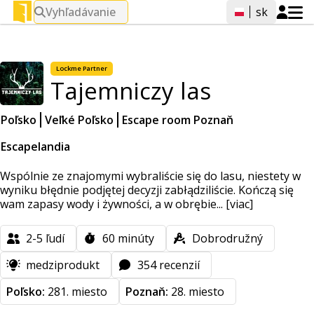
Vyhľadávanie
sk
Lockme
Partner
Tajemniczy las
Poľsko
Veľké Poľsko
Escape room Poznaň
Escapelandia
Wspólnie ze znajomymi wybraliście się do lasu, niestety w
wyniku błędnie podjętej decyzji zabłądziliście. Kończą się
wam zapasy wody i żywności, a w obrębie...
[viac]
2-5
ľudí
60
minúty
Dobrodružný
medziprodukt
354 recenzií
Poľsko:
281. miesto
Poznaň:
28. miesto