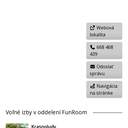
Webová
lokalita
668 468
439
Odoslať
správu
Navigácia
na stránke
Voľné izby v oddelení FunRoom
Krasnoludy