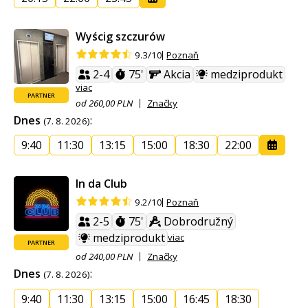
Wyścig szczurów
Poznaň
9.3/10
2-4
75'
Akcia
medziprodukt
viac
PARTNER
od 260,00 PLN
Značky
Dnes
:
(7. 8. 2026)
9:40
11:30
13:15
15:00
18:30
22:00
In da Club
Poznaň
9.2/10
2-5
75'
Dobrodružný
medziprodukt
viac
PARTNER
od 240,00 PLN
Značky
Dnes
:
(7. 8. 2026)
9:40
11:30
13:15
15:00
16:45
18:30