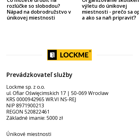
rozlúčke so slobodou?
výletu do únikovej
Nápad na dobrodružstvo v
miestnosti - prečo sa op
únikovej miestnosti
a ako sa naň pripraviť?
Prevádzkovateľ služby
Lockme sp. z o.o.
ul. Ofiar Oświęcimskich 17 | 50-069 Wrocław
KRS 0000942965 WR.VI NS-REJ
NIP 8971900213
REGON 520822461
Základné imanie: 5000 zł
Únikové miestnosti