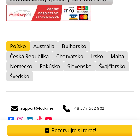
Poľsko
Austrália
Bulharsko
Česká Republika
Chorvátsko
Írsko
Malta
Nemecko
Rakúsko
Slovensko
Švajčiarsko
Švédsko
support@lock.me
+48 577 502 902
auto
Rezervujte si teraz!