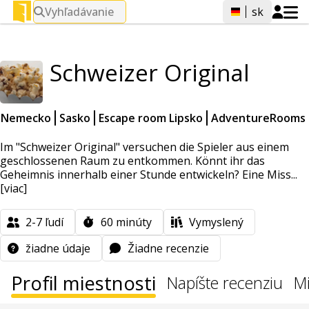
Vyhľadávanie
sk
Schweizer Original
Nemecko
Sasko
Escape room Lipsko
AdventureRooms
Im "Schweizer Original" versuchen die Spieler aus einem
geschlossenen Raum zu entkommen. Könnt ihr das
Geheimnis innerhalb einer Stunde entwickeln? Eine Miss...
[viac]
2-7
ľudí
60
minúty
Vymyslený
žiadne údaje
Žiadne recenzie
Profil miestnosti
Napíšte recenziu
Mi