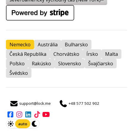
Nemecko
Austrália
Bulharsko
Česká Republika
Chorvátsko
Írsko
Malta
Poľsko
Rakúsko
Slovensko
Švajčiarsko
Švédsko
support@lock.me
+48 577 502 902
auto