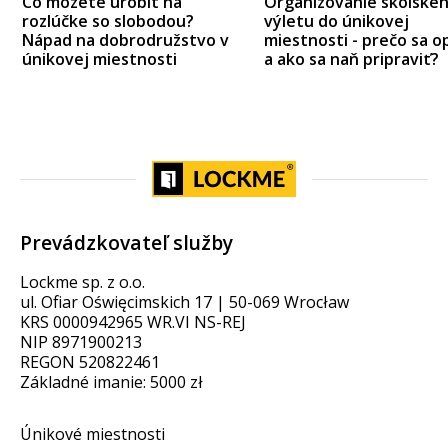
Čo môžete urobiť na
Organizovanie školské
rozlúčke so slobodou?
výletu do únikovej
Nápad na dobrodružstvo v
miestnosti - prečo sa op
únikovej miestnosti
a ako sa naň pripraviť?
Prevádzkovateľ služby
Lockme sp. z o.o.
ul. Ofiar Oświęcimskich 17 | 50-069 Wrocław
KRS 0000942965 WR.VI NS-REJ
NIP 8971900213
REGON 520822461
Základné imanie: 5000 zł
Únikové miestnosti