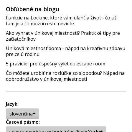
Obľúbené na blogu
Funkcie na Lockme, ktoré vám uľahčia život - čo už
tam je a čo možno ešte neviete
Ako vyhrať v únikovej miestnosti? Praktické tipy pre
začiatočníkov
Úniková miestnosť doma - nápad na kreatívnu zábavu
pre celú rodinu
5 pravidiel pre úspešný výlet do escape room
Čo môžete urobiť na rozlúčke so slobodou? Nápad na
dobrodružstvo v únikovej miestnosti
Jazyk:
slovenčina
Časové pásmo:
severoamerický východný čas (New York)