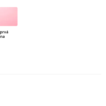
 prvá
 na