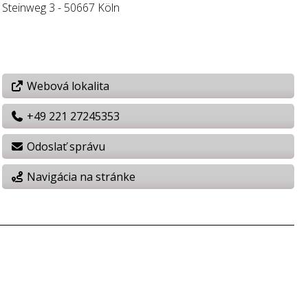
Steinweg 3 - 50667 Köln
Webová lokalita
+49 221 27245353
Odoslať správu
Navigácia na stránke