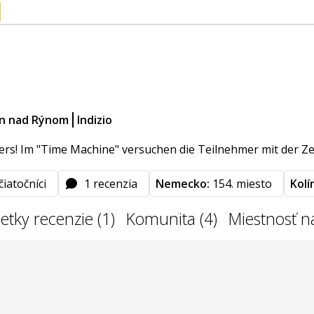
ín nad Rýnom
Indizio
ers! Im "Time Machine" versuchen die Teilnehmer mit der Zeit
čiatočníci
1 recenzia
Nemecko:
154. miesto
Kolí
etky recenzie (1)
Komunita (4)
Miestnosť n