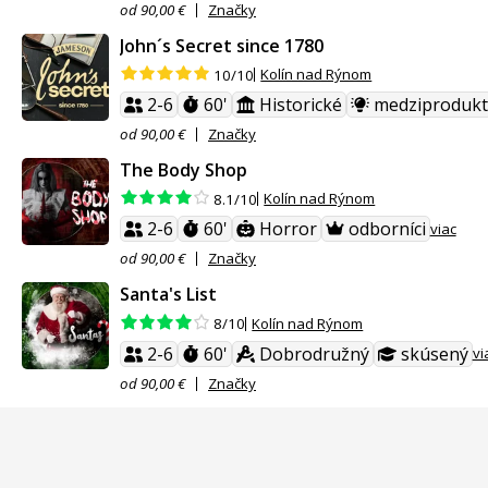
od 90,00 €
Značky
John´s Secret since 1780
Kolín nad Rýnom
10/10
2-6
60'
Historické
medziprodukt
od 90,00 €
Značky
The Body Shop
Kolín nad Rýnom
8.1/10
2-6
60'
Horror
odborníci
viac
od 90,00 €
Značky
Santa's List
Kolín nad Rýnom
8/10
2-6
60'
Dobrodružný
skúsený
vi
od 90,00 €
Značky