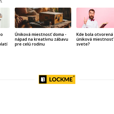
h.
ho
Úniková miestnosť doma -
Kde bola otvorená
nápad na kreatívnu zábavu
úniková miestnosť
latí
pre celú rodinu
svete?