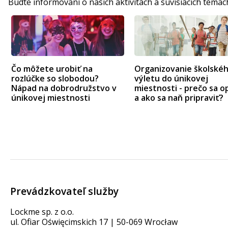
Buďte informovaní o našich aktivitách a súvisiacich témac
Čo môžete urobiť na
Organizovanie školské
rozlúčke so slobodou?
výletu do únikovej
Nápad na dobrodružstvo v
miestnosti - prečo sa op
únikovej miestnosti
a ako sa naň pripraviť?
Prevádzkovateľ služby
Lockme sp. z o.o.
ul. Ofiar Oświęcimskich 17 | 50-069 Wrocław