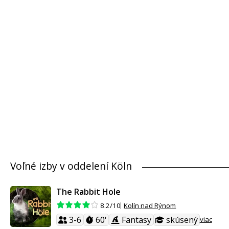
Voľné izby v oddelení Köln
The Rabbit Hole
Kolín nad Rýnom
8.2/10
3-6
60'
Fantasy
skúsený
viac