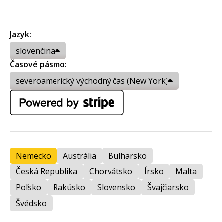
Jazyk:
slovenčina
Časové pásmo:
severoamerický východný čas (New York)
Nemecko
Austrália
Bulharsko
Česká Republika
Chorvátsko
Írsko
Malta
Poľsko
Rakúsko
Slovensko
Švajčiarsko
Švédsko