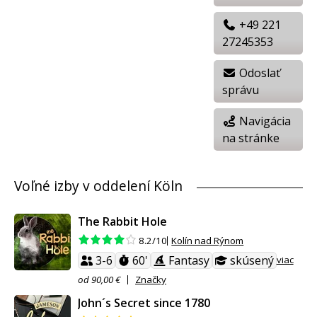
+49 221
27245353
Odoslať
správu
Navigácia
na stránke
Voľné izby v oddelení Köln
The Rabbit Hole
Kolín nad Rýnom
8.2/10
3-6
60'
Fantasy
skúsený
viac
od 90,00 €
Značky
John´s Secret since 1780