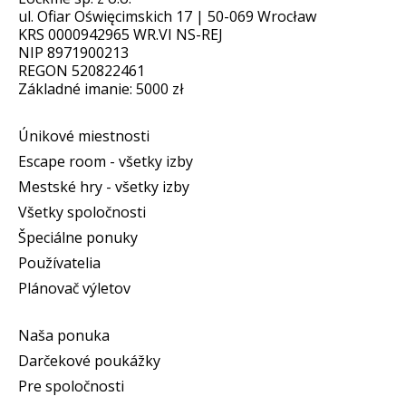
ul. Ofiar Oświęcimskich 17 | 50-069 Wrocław
KRS 0000942965 WR.VI NS-REJ
NIP 8971900213
REGON 520822461
Základné imanie: 5000 zł
Únikové miestnosti
Escape room - všetky izby
Mestské hry - všetky izby
Všetky spoločnosti
Špeciálne ponuky
Používatelia
Plánovač výletov
Naša ponuka
Darčekové poukážky
Pre spoločnosti