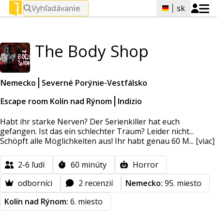
Vyhľadávanie
sk
The Body Shop
Nemecko
Severné Porýnie-Vestfálsko
Escape room Kolín nad Rýnom
Indizio
Habt ihr starke Nerven? Der Serienkiller hat euch
gefangen. Ist das ein schlechter Traum? Leider nicht...
Schöpft alle Möglichkeiten aus! Ihr habt genau 60 M...
[viac]
2-6
ľudí
60
minúty
Horror
odborníci
2 recenzií
Nemecko:
95. miesto
Kolín nad Rýnom:
6. miesto