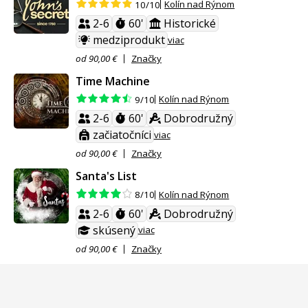
Kolín nad Rýnom
10/10
2-6
60'
Historické
medziprodukt
viac
od 90,00 €
Značky
Time Machine
Kolín nad Rýnom
9/10
2-6
60'
Dobrodružný
začiatočníci
viac
od 90,00 €
Značky
Santa's List
Kolín nad Rýnom
8/10
2-6
60'
Dobrodružný
skúsený
viac
od 90,00 €
Značky