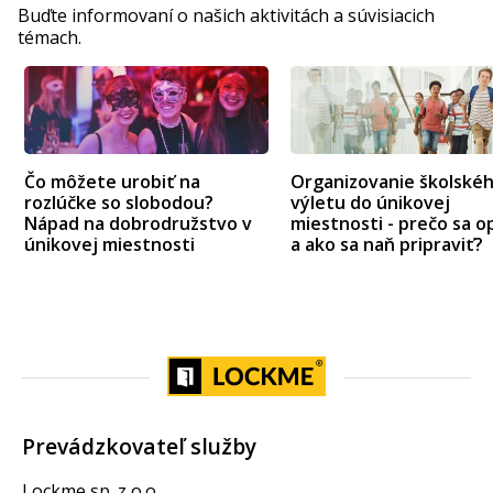
Buďte informovaní o našich aktivitách a súvisiacich
témach.
Čo môžete urobiť na
Organizovanie školské
rozlúčke so slobodou?
výletu do únikovej
Nápad na dobrodružstvo v
miestnosti - prečo sa op
únikovej miestnosti
a ako sa naň pripraviť?
Prevádzkovateľ služby
Lockme sp. z o.o.