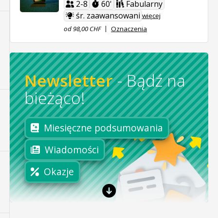
2-8
60'
Fabularny
śr. zaawansowani
więcej
od 98,00 CHF
Oznaczenia
Newsletter
-
Bądź na
bieżąco!
Miesięczne podsumowania
Wiadomości
Okazje