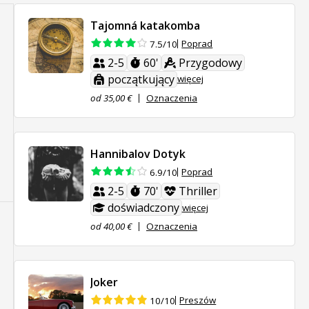
Tajomná katakomba
Poprad
7.5/10
2-5
60'
Przygodowy
początkujący
więcej
od 35,00 €
Oznaczenia
Hannibalov Dotyk
Poprad
6.9/10
2-5
70'
Thriller
doświadczony
więcej
od 40,00 €
Oznaczenia
Joker
Preszów
10/10