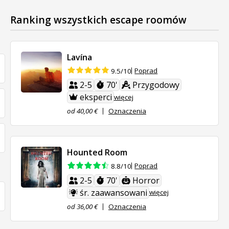
Ranking wszystkich escape roomów
Lavína
Poprad
9.5/10
2-5
70'
Przygodowy
eksperci
więcej
od 40,00 €
Oznaczenia
Hounted Room
Poprad
8.8/10
2-5
70'
Horror
śr. zaawansowani
więcej
od 36,00 €
Oznaczenia