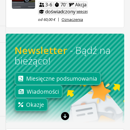
3-6
70'
Akcja
doświadczony
więcej
od 60,00 €
Oznaczenia
Newsletter
-
Bądź na
bieżąco!
Miesięczne podsumowania
Wiadomości
Okazje