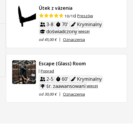
Útek z väzenia
Preszów
10/10
3-8
70'
Kryminalny
doświadczony
więcej
od 45,00 €
Oznaczenia
Escape (Glass) Room
Poprad
2-5
60'
Kryminalny
śr. zaawansowani
więcej
od 30,00 €
Oznaczenia