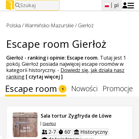
Szukaj
pl
Polska
/
Warmińsko-Mazurskie
/
Gierłoż
Escape room Gierłoż
Gierłoż - ranking i opinie:
Escape room
.
Tutaj jest 1
pokój. Gierłoż posiada najwięcej escape roomów w
kategorii historyczny.
-
Dowiedz się, jak działa nasz
ranking
[ czytaj więcej ]
Escape room
Nowości
Promocje
1
Sala tortur Zygfryda de Löwe
Gierłoż
2-7
60'
Historyczny