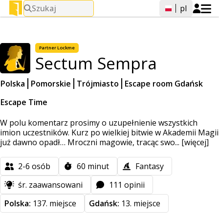
Szukaj
pl
Partner
Lockme
Sectum Sempra
Polska
Pomorskie
Trójmiasto
Escape room Gdańsk
Escape Time
W polu komentarz prosimy o uzupełnienie wszystkich
imion uczestników. Kurz po wielkiej bitwie w Akademii Magii
już dawno opadł… Mroczni magowie, tracąc swo...
[więcej]
2-6
osób
60
minut
Fantasy
śr. zaawansowani
111 opinii
Polska:
137. miejsce
Gdańsk:
13. miejsce