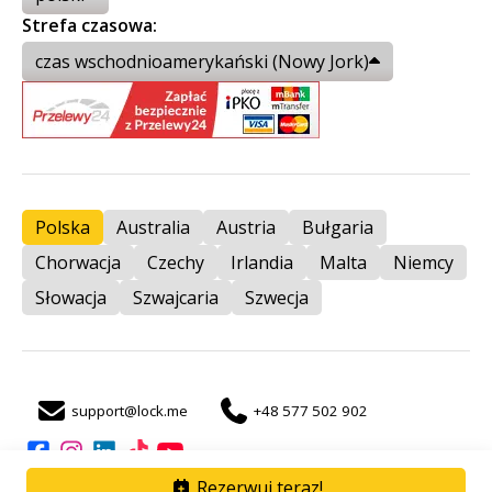
Strefa czasowa:
czas wschodnioamerykański (Nowy Jork)
Polska
Australia
Austria
Bułgaria
Chorwacja
Czechy
Irlandia
Malta
Niemcy
Słowacja
Szwajcaria
Szwecja
support@lock.me
+48 577 502 902
Rezerwuj teraz!
auto