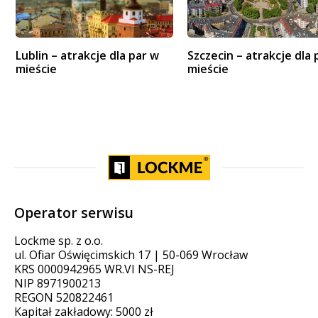
Lublin – atrakcje dla par w
Szczecin – atrakcje dla 
mieście
mieście
Operator serwisu
Lockme sp. z o.o.
ul. Ofiar Oświęcimskich 17 | 50-069 Wrocław
KRS 0000942965 WR.VI NS-REJ
NIP 8971900213
REGON 520822461
Kapitał zakładowy: 5000 zł