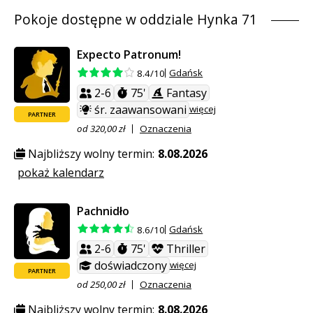
Pokoje dostępne w oddziale Hynka 71
Expecto Patronum!
Gdańsk
8.4/10
2-6
75'
Fantasy
śr. zaawansowani
więcej
PARTNER
od 320,00 zł
Oznaczenia
Najbliższy wolny termin:
8.08.2026
pokaż kalendarz
Pachnidło
Gdańsk
8.6/10
2-6
75'
Thriller
doświadczony
więcej
PARTNER
od 250,00 zł
Oznaczenia
Najbliższy wolny termin:
8.08.2026