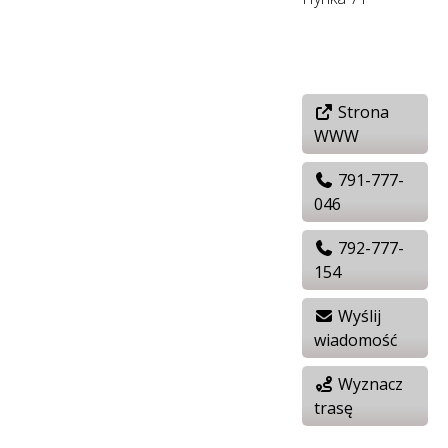
Strona
WWW
791-777-
046
792-777-
154
Wyślij
wiadomość
Wyznacz
trasę