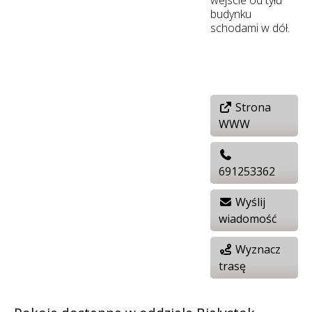
budynku
schodami w dół.
Strona
WWW
691253362
Wyślij
wiadomość
Wyznacz
trasę