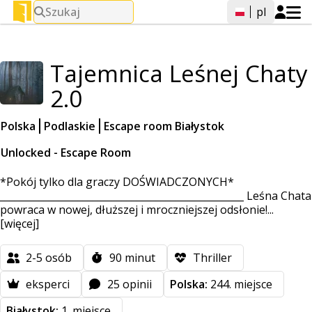
Szukaj
pl
Tajemnica Leśnej Chaty
2.0
Polska
Podlaskie
Escape room Białystok
Unlocked - Escape Room
*Pokój tylko dla graczy DOŚWIADCZONYCH*
__________________________________________________ Leśna Chata
powraca w nowej, dłuższej i mroczniejszej odsłonie!...
[więcej]
2-5
osób
90
minut
Thriller
eksperci
25 opinii
Polska:
244. miejsce
Białystok:
1. miejsce