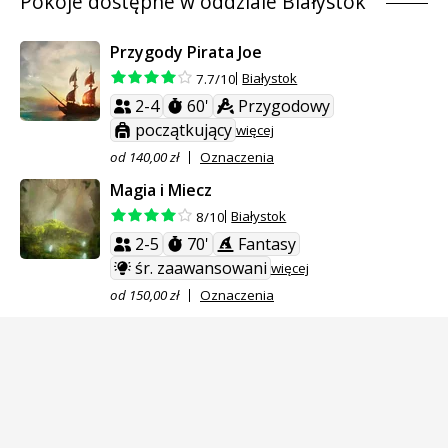
Pokoje dostępne w oddziale Białystok
Przygody Pirata Joe
Białystok
7.7/10
2-4
60'
Przygodowy
początkujący
więcej
od 140,00 zł
Oznaczenia
Magia i Miecz
Białystok
8/10
2-5
70'
Fantasy
śr. zaawansowani
więcej
od 150,00 zł
Oznaczenia