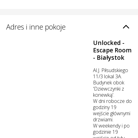
Adres i inne pokoje
Unlocked -
Escape Room
- Białystok
Al.J. Piłsudskiego
11/3 lokal 3A.
Budynek obok
'Dziewczynki z
konewką'.
W dni robocze do
godziny 19
wejście głównymi
drzwiami.
W weekendy i po
godzinie 19
wejście od tyłu