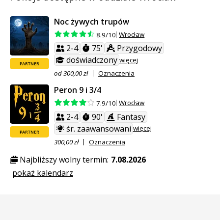
Noc żywych trupów
Wrocław
8.9/10
2-4
75'
Przygodowy
doświadczony
więcej
PARTNER
od 300,00 zł
Oznaczenia
Peron 9 i 3/4
Wrocław
7.9/10
2-4
90'
Fantasy
śr. zaawansowani
więcej
PARTNER
300,00 zł
Oznaczenia
Najbliższy wolny termin:
7.08.2026
pokaż kalendarz