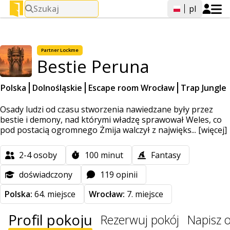
Szukaj
pl
Partner
Lockme
Bestie Peruna
Polska
Dolnośląskie
Escape room Wrocław
Trap Jungle
Osady ludzi od czasu stworzenia nawiedzane były przez
bestie i demony, nad którymi władzę sprawował Weles, co
pod postacią ogromnego Żmija walczył z najwięks...
[więcej]
2-4
osoby
100
minut
Fantasy
doświadczony
119 opinii
Polska:
64. miejsce
Wrocław:
7. miejsce
Profil pokoju
Rezerwuj pokój
Napisz o