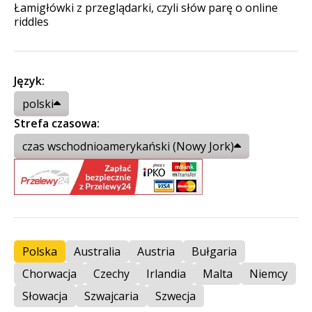
Łamigłówki z przeglądarki, czyli słów parę o online
riddles
Język:
polski
Strefa czasowa:
czas wschodnioamerykański (Nowy Jork)
Polska
Australia
Austria
Bułgaria
Chorwacja
Czechy
Irlandia
Malta
Niemcy
Słowacja
Szwajcaria
Szwecja