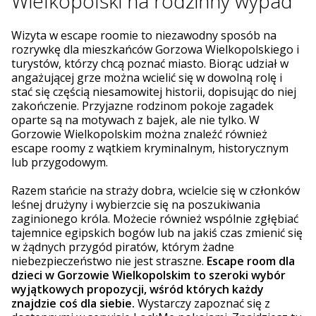
Wielkopolski na rodzinny wypad
Wizyta w escape roomie to niezawodny sposób na
rozrywkę dla mieszkańców Gorzowa Wielkopolskiego i
turystów, którzy chcą poznać miasto. Biorąc udział w
angażującej grze można wcielić się w dowolną rolę i
stać się częścią niesamowitej historii, dopisując do niej
zakończenie. Przyjazne rodzinom pokoje zagadek
oparte są na motywach z bajek, ale nie tylko. W
Gorzowie Wielkopolskim można znaleźć również
escape roomy z wątkiem kryminalnym, historycznym
lub przygodowym.
Razem stańcie na straży dobra, wcielcie się w członków
leśnej drużyny i wybierzcie się na poszukiwania
zaginionego króla. Możecie również wspólnie zgłębiać
tajemnice egipskich bogów lub na jakiś czas zmienić się
w żądnych przygód piratów, którym żadne
niebezpieczeństwo nie jest straszne.
Escape room dla
dzieci w Gorzowie Wielkopolskim to szeroki wybór
wyjątkowych propozycji, wśród których każdy
znajdzie coś dla siebie.
Wystarczy zapoznać się z