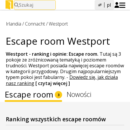
Szukaj
pl
Irlandia
/
Connacht
/
Westport
Escape room Westport
Westport - ranking i opinie:
Escape room
.
Tutaj są 3
pokoje ze zróżnicowaną tematyką i poziomem
trudności. Westport posiada najwięcej escape roomów
w kategorii przygodowy. Drugim najpopularniejszym
typem pokoi jest fabularny.
-
Dowiedz się, jak działa
nasz ranking
[ czytaj więcej ]
Escape room
Nowości
3
Ranking wszystkich escape roomów