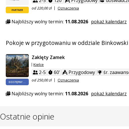
2-5
120'
Przygodowy
doświadcz
od 220,00 zł
Oznaczenia
PARTNER
Najbliższy wolny termin:
11.08.2026
pokaż kalendarz
Pokoje w przygotowaniu w oddziale Binkowski
Zaklęty Zamek
Kielce
2-5
60'
Przygodowy
śr. zaawan
od 250,00 zł
Oznaczenia
DOSTĘPNY WKRÓTCE
Najbliższy wolny termin:
11.08.2026
pokaż kalendarz
Ostatnie opinie