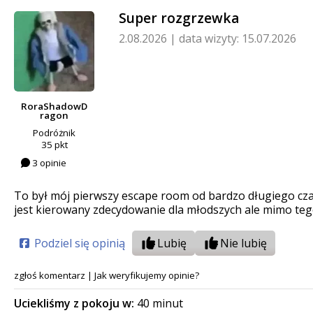
Super rozgrzewka
2.08.2026
|
data wizyty: 15.07.2026
RoraShadowD
ragon
Podróżnik
35 pkt
3 opinie
To był mój pierwszy escape room od bardzo długiego czasu
jest kierowany zdecydowanie dla młodszych ale mimo teg
Podziel się opinią
Lubię
Nie lubię
zgłoś komentarz
|
Jak weryfikujemy opinie?
Uciekliśmy z pokoju w:
40 minut