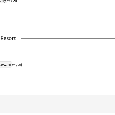
ony
więcej
 Resort
sowani
więcej