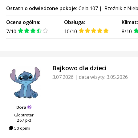
Ostatnio odwiedzone pokoje:
Cela 107
|
Rzeźnik z Nie
Ocena ogólna:
Obsługa:
Klimat
7/10
10/10
8/10
Bajkowo dla dzieci
3.07.2026
|
data wizyty: 3.05.2026
Dora
Globtroter
267 pkt
50 opinii