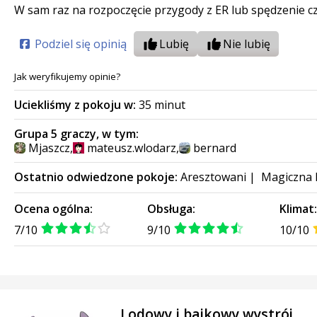
W sam raz na rozpoczęcie przygody z ER lub spędzenie czas
Podziel się opinią
Lubię
Nie lubię
Jak weryfikujemy opinie?
Uciekliśmy z pokoju w:
35 minut
Grupa 5 graczy, w tym:
Mjaszcz
,
mateusz.wlodarz
,
bernard
Ostatnio odwiedzone pokoje:
Aresztowani
|
Magiczna 
Ocena ogólna:
Obsługa:
Klimat
7/10
9/10
10/10
Lodowy i bajkowy wystrój