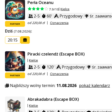
Perła Oceanu
Kielce
7.9/10
2-5
60'
Przygodowy
śr. zaawan
od 220,00 zł
Oznaczenia
PARTNER
Dziś
:
(7.08.2026)
20:15
Piracki czelendż (Escape BOX)
Kielce
2-5
120'
Przygodowy
śr. zaawa
od 220,00 zł
Oznaczenia
PARTNER
Najbliższy wolny termin:
11.08.2026
pokaż kalendarz
Abrakadabra (Escape BOX)
Kielce