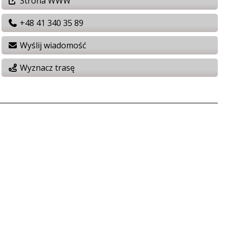
Strona WWW
+48 41 340 35 89
Wyślij wiadomość
Wyznacz trasę