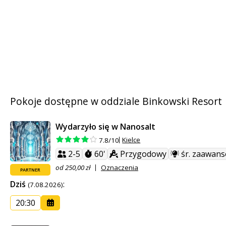
Pokoje dostępne w oddziale Binkowski Resort
Wydarzyło się w Nanosalt
Kielce
7.8/10
2-5
60'
Przygodowy
śr. zaawan
od 250,00 zł
Oznaczenia
PARTNER
Dziś
:
(7.08.2026)
20:30