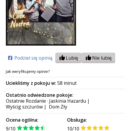
Podziel się opinią
Lubię
Nie lubię
Jak weryfikujemy opinie?
Uciekliśmy z pokoju w:
58 minut
Ostatnio odwiedzone pokoje:
Ostatnie Rozdanie · Jaskinia Hazardu
|
Wyścig szczurów
|
Dom Zły
Ocena ogólna:
Obsługa:
9/10
10/10