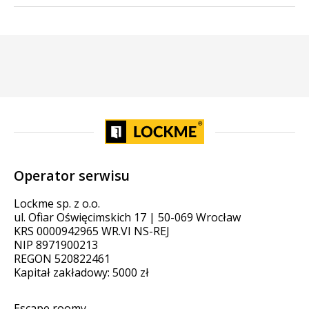
Operator serwisu
Lockme sp. z o.o.
ul. Ofiar Oświęcimskich 17 | 50-069 Wrocław
KRS 0000942965 WR.VI NS-REJ
NIP 8971900213
REGON 520822461
Kapitał zakładowy: 5000 zł
Escape roomy