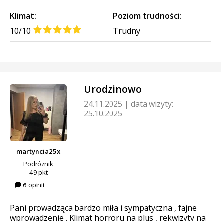
Klimat:
Poziom trudności:
10/10
Trudny
Urodzinowo
24.11.2025
|
data wizyty:
25.10.2025
martyncia25x
Podróżnik
49 pkt
6 opinii
Pani prowadząca bardzo miła i sympatyczna , fajne
wprowadzenie . Klimat horroru na plus , rekwizyty na