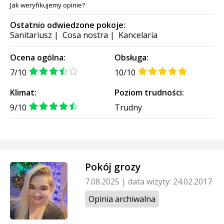
Jak weryfikujemy opinie?
Ostatnio odwiedzone pokoje:
Sanitariusz
|
Cosa nostra
|
Kancelaria
Ocena ogólna:
Obsługa:
7/10
10/10
Klimat:
Poziom trudności:
9/10
Trudny
Pokój grozy
7.08.2025
|
data wizyty: 24.02.2017
Opinia archiwalna