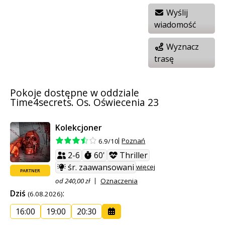
Wyślij
wiadomość
Wyznacz
trasę
Pokoje dostępne w oddziale
Time4secrets. Os. Oświecenia 23
Kolekcjoner
Poznań
6.9/10
2-6
60'
Thriller
śr. zaawansowani
więcej
PARTNER
od 240,00 zł
Oznaczenia
Dziś
:
(6.08.2026)
16:00
19:00
20:30