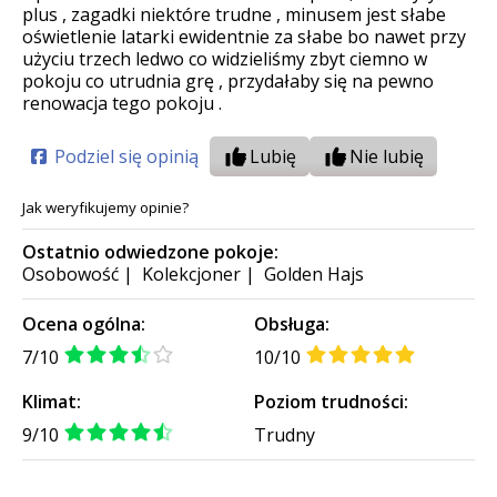
plus , zagadki niektóre trudne , minusem jest słabe
oświetlenie latarki ewidentnie za słabe bo nawet przy
użyciu trzech ledwo co widzieliśmy zbyt ciemno w
pokoju co utrudnia grę , przydałaby się na pewno
renowacja tego pokoju .
Podziel się opinią
Lubię
Nie lubię
Jak weryfikujemy opinie?
Ostatnio odwiedzone pokoje:
Osobowość
|
Kolekcjoner
|
Golden Hajs
Ocena ogólna:
Obsługa:
7/10
10/10
Klimat:
Poziom trudności:
9/10
Trudny