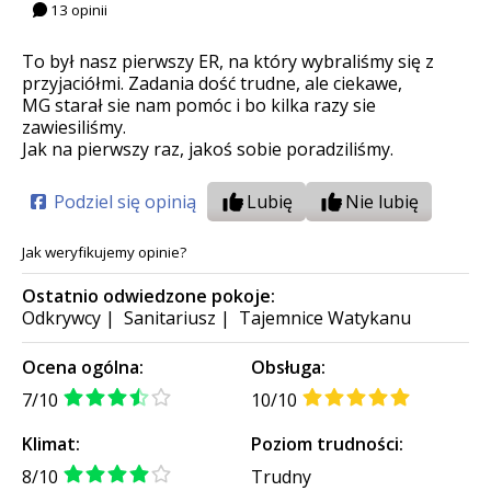
13 opinii
To był nasz pierwszy ER, na który wybraliśmy się z
przyjaciółmi. Zadania dość trudne, ale ciekawe,
MG starał sie nam pomóc i bo kilka razy sie
zawiesiliśmy.
Jak na pierwszy raz, jakoś sobie poradziliśmy.
Podziel się opinią
Lubię
Nie lubię
Jak weryfikujemy opinie?
Ostatnio odwiedzone pokoje:
Odkrywcy
|
Sanitariusz
|
Tajemnice Watykanu
Ocena ogólna:
Obsługa:
7/10
10/10
Klimat:
Poziom trudności:
8/10
Trudny