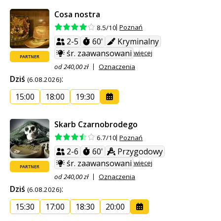
Cosa nostra
Poznań
8.5/10
2-5
60'
Kryminalny
śr. zaawansowani
więcej
PARTNER
od 240,00 zł
Oznaczenia
Dziś
:
(6.08.2026)
15:00
18:00
19:30
Skarb Czarnobrodego
Poznań
6.7/10
2-6
60'
Przygodowy
śr. zaawansowani
więcej
PARTNER
od 240,00 zł
Oznaczenia
Dziś
:
(6.08.2026)
15:30
17:00
18:30
20:00