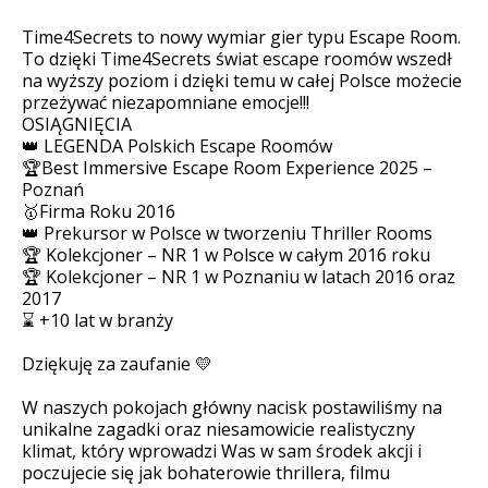
Time4Secrets to nowy wymiar gier typu Escape Room.
To dzięki Time4Secrets świat escape roomów wszedł
na wyższy poziom i dzięki temu w całej Polsce możecie
przeżywać niezapomniane emocje!!!
OSIĄGNIĘCIA
👑 LEGENDA Polskich Escape Roomów
🏆Best Immersive Escape Room Experience 2025 –
Poznań
🥇Firma Roku 2016
👑 Prekursor w Polsce w tworzeniu Thriller Rooms
🏆 Kolekcjoner – NR 1 w Polsce w całym 2016 roku
🏆 Kolekcjoner – NR 1 w Poznaniu w latach 2016 oraz
2017
⌛ +10 lat w branży
Dziękuję za zaufanie 💛
W naszych pokojach główny nacisk postawiliśmy na
unikalne zagadki oraz niesamowicie realistyczny
klimat, który wprowadzi Was w sam środek akcji i
poczujecie się jak bohaterowie thrillera, filmu