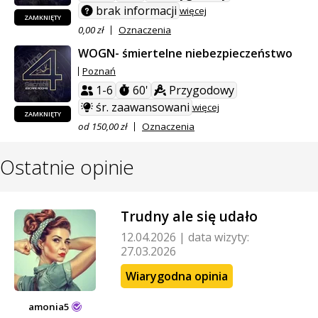
brak informacji
więcej
ZAMKNIĘTY
0,00 zł
Oznaczenia
WOGN- śmiertelne niebezpieczeństwo
Poznań
1-6
60'
Przygodowy
śr. zaawansowani
więcej
ZAMKNIĘTY
od 150,00 zł
Oznaczenia
Ostatnie opinie
Trudny ale się udało
12.04.2026
|
data wizyty:
27.03.2026
Wiarygodna opinia
amonia5