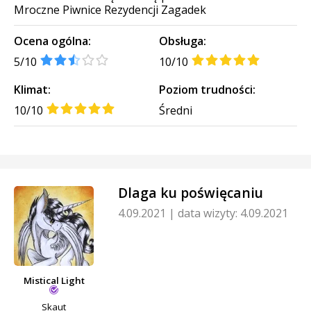
Mroczne Piwnice Rezydencji Zagadek
Ocena ogólna:
Obsługa:
5/10
10/10
Klimat:
Poziom trudności:
10/10
Średni
Dlaga ku poświęcaniu
4.09.2021
|
data wizyty: 4.09.2021
Mistical Light
Skaut