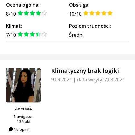
Ocena ogólna:
Obsługa:
8/10
10/10
Klimat:
Poziom trudności:
7/10
Średni
Klimatyczny brak logiki
9.09.2021
|
data wizyty: 7.08.2021
Anetaa4
Nawigator
135 pkt
19 opinii