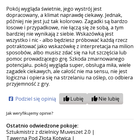
Pokój wygląda świetnie, jego wystrój jest
dopracowany, a klimat naprawdę ciekawy. Jednak,
później nie jest już tak kolorowo. Zagadki są bardzo
losowe i przypadkowe, nie łączą się ze sobą, a tym
bardziej nie wynikają z siebie. Wskazówką jest
wszystko i nic - albo będziesz próbować każdą rzecz
potraktować jako wskazówkę z interpretacja na milion
sposobów, albo musisz zdać się na łut szczęścia lub
pomoc prowadzącego grę. Szkoda zmarnowanego
potencjału.. pokój wygląda super, obsługa miła, wiele
zagadek ciekawych, ale całość nie ma sensu, nie jest
logiczna i opiera się na strzelaniu na oślep, co odbiera
przyjemność z gry.
Podziel się opinią
Lubię
Nie lubię
Jak weryfikujemy opinie?
Ostatnio odwiedzone pokoje:
Sztukmistrz z dzielnicy Muveszet 2.0
|
Tawerna Pod Złotą Kotwicą
|