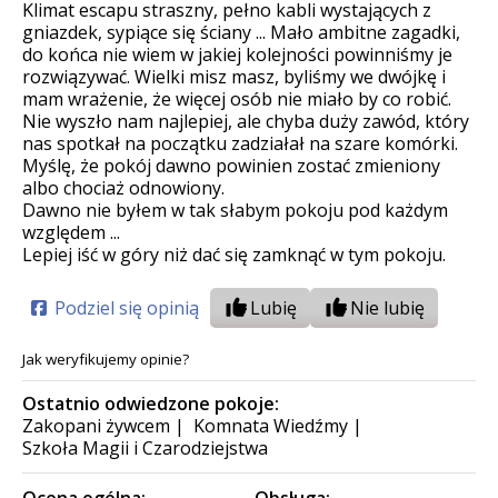
Klimat escapu straszny, pełno kabli wystających z
gniazdek, sypiące się ściany ... Mało ambitne zagadki,
do końca nie wiem w jakiej kolejności powinniśmy je
rozwiązywać. Wielki misz masz, byliśmy we dwójkę i
mam wrażenie, że więcej osób nie miało by co robić.
Nie wyszło nam najlepiej, ale chyba duży zawód, który
nas spotkał na początku zadziałał na szare komórki.
Myślę, że pokój dawno powinien zostać zmieniony
albo chociaż odnowiony.
Dawno nie byłem w tak słabym pokoju pod każdym
względem ...
Lepiej iść w góry niż dać się zamknąć w tym pokoju.
Podziel się opinią
Lubię
Nie lubię
Jak weryfikujemy opinie?
Ostatnio odwiedzone pokoje:
Zakopani żywcem
|
Komnata Wiedźmy
|
Szkoła Magii i Czarodziejstwa
Ocena ogólna:
Obsługa: