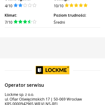
4/10
10/10
Klimat:
Poziom trudności:
7/10
Średni
Operator serwisu
Lockme sp. z o.o.
ul. Ofiar Oświęcimskich 17 | 50-069 Wrocław
KRS 0000942965 WR.VI NS-REJ