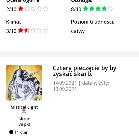
2/10
8/10
Klimat:
Poziom trudności:
3/10
Łatwy
Cztery pieczęcie by by
zyskać skarb.
14.09.2021
|
data wizyty:
13.09.2021
Mistical Light
Skaut
88 pkt
11 opinii