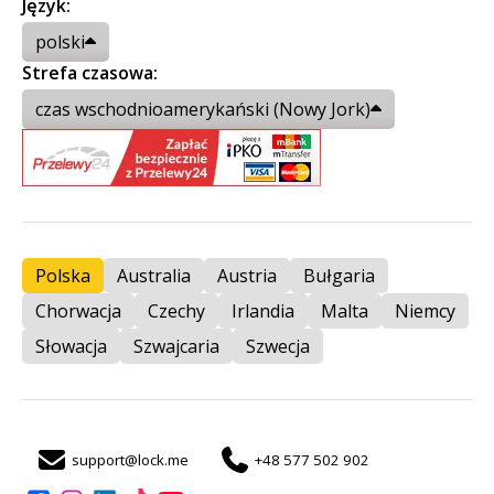
Język:
polski
Strefa czasowa:
czas wschodnioamerykański (Nowy Jork)
Polska
Australia
Austria
Bułgaria
Chorwacja
Czechy
Irlandia
Malta
Niemcy
Słowacja
Szwajcaria
Szwecja
support@lock.me
+48 577 502 902