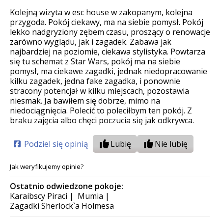
Kolejną wizyta w esc house w zakopanym, kolejna
przygoda. Pokój ciekawy, ma na siebie pomysł. Pokój
lekko nadgryziony zębem czasu, proszący o renowacje
zarówno wyglądu, jak i zagadek. Zabawa jak
najbardziej na poziomie, ciekawa stylistyka. Powtarza
się tu schemat z Star Wars, pokój ma na siebie
pomysł, ma ciekawe zagadki, jednak niedopracowanie
kilku zagadek, jedna fake zagadka, i ponownie
stracony potencjał w kilku miejscach, pozostawia
niesmak. Ja bawiłem się dobrze, mimo na
niedociągnięcia. Polecić to poleciłbym ten pokój. Z
braku zajęcia albo chęci poczucia się jak odkrywca.
Podziel się opinią
Lubię
Nie lubię
Jak weryfikujemy opinie?
Ostatnio odwiedzone pokoje:
Karaibscy Piraci
|
Mumia
|
Zagadki Sherlock`a Holmesa