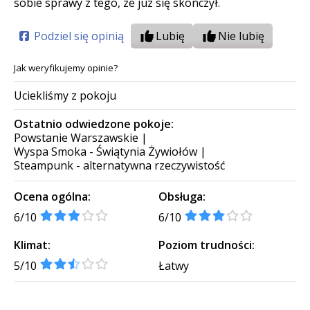
sobie sprawy z tego, że już się skończył.
Podziel się opinią
Lubię
Nie lubię
Jak weryfikujemy opinie?
Uciekliśmy z pokoju
Ostatnio odwiedzone pokoje:
Powstanie Warszawskie
|
Wyspa Smoka - Świątynia Żywiołów
|
Steampunk - alternatywna rzeczywistość
Ocena ogólna:
Obsługa:
6/10
6/10
Klimat:
Poziom trudności:
5/10
Łatwy