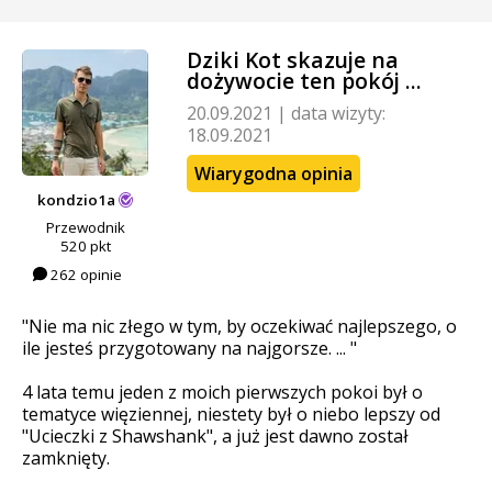
Dziki Kot skazuje na
dożywocie ten pokój ...
20.09.2021
|
data wizyty:
18.09.2021
Wiarygodna opinia
kondzio1a
Przewodnik
520 pkt
262 opinie
"Nie ma nic złego w tym, by oczekiwać najlepszego, o
ile jesteś przygotowany na najgorsze. ... "
4 lata temu jeden z moich pierwszych pokoi był o
tematyce więziennej, niestety był o niebo lepszy od
"Ucieczki z Shawshank", a już jest dawno został
zamknięty.