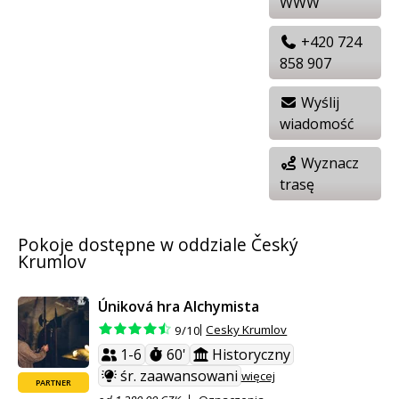
WWW
+420 724
858 907
Wyślij
wiadomość
Wyznacz
trasę
Pokoje dostępne w oddziale Český
Krumlov
Úniková hra Alchymista
Cesky Krumlov
9/10
1-6
60'
Historyczny
śr. zaawansowani
więcej
PARTNER