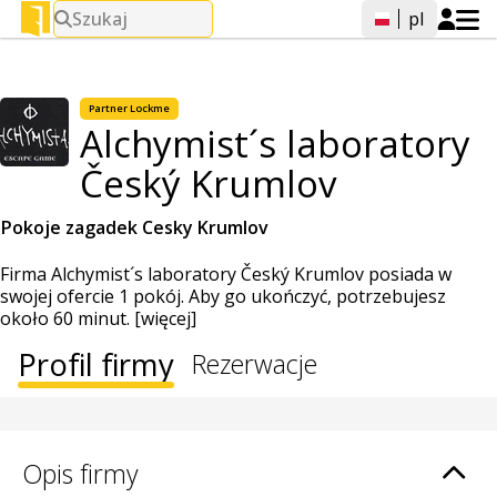
Szukaj
pl
Partner Lockme
Alchymist´s laboratory
Český Krumlov
Pokoje zagadek Cesky Krumlov
Firma Alchymist´s laboratory Český Krumlov posiada w
swojej ofercie 1 pokój. Aby go ukończyć, potrzebujesz
około 60 minut.
[więcej]
Profil firmy
Rezerwacje
Opis firmy