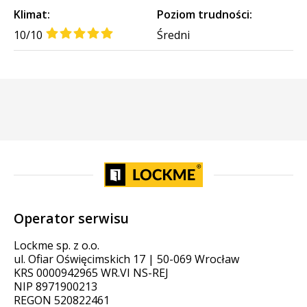
Klimat:
Poziom trudności:
10/10
Średni
Operator serwisu
Lockme sp. z o.o.
ul. Ofiar Oświęcimskich 17 | 50-069 Wrocław
KRS 0000942965 WR.VI NS-REJ
NIP 8971900213
REGON 520822461