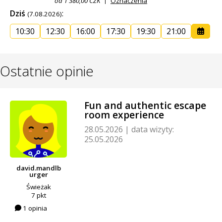
od 1 380,00 CZK
Oznaczenia
Dziś
:
(7.08.2026)
10:30
12:30
16:00
17:30
19:30
21:00
Ostatnie opinie
Fun and authentic escape
room experience
28.05.2026
|
data wizyty:
25.05.2026
david.mandlb
urger
Świeżak
7 pkt
1 opinia