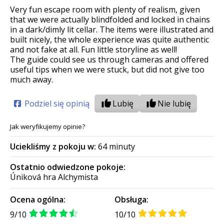
Very fun escape room with plenty of realism, given
that we were actually blindfolded and locked in chains
in a dark/dimly lit cellar. The items were illustrated and
built nicely, the whole experience was quite authentic
and not fake at all. Fun little storyline as well!
The guide could see us through cameras and offered
useful tips when we were stuck, but did not give too
much away.
Podziel się opinią
Lubię
Nie lubię
Jak weryfikujemy opinie?
Uciekliśmy z pokoju w:
64 minuty
Ostatnio odwiedzone pokoje:
Úniková hra Alchymista
Ocena ogólna:
Obsługa:
9/10
10/10