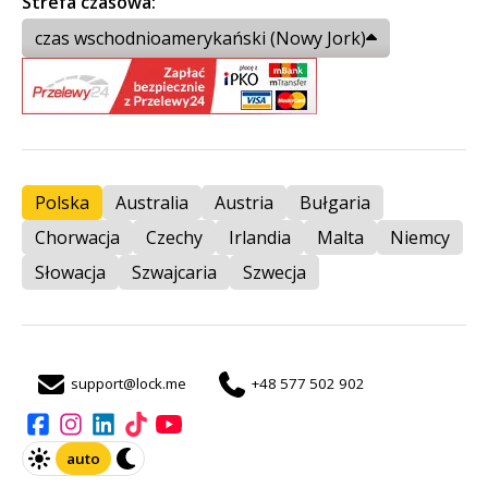
Strefa czasowa:
czas wschodnioamerykański (Nowy Jork)
Polska
Australia
Austria
Bułgaria
Chorwacja
Czechy
Irlandia
Malta
Niemcy
Słowacja
Szwajcaria
Szwecja
support@lock.me
+48 577 502 902
auto