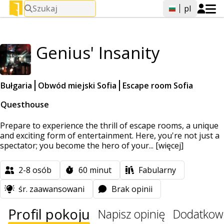
Szukaj
pl
Genius' Insanity
Bułgaria
Obwód miejski Sofia
Escape room Sofia
Questhouse
Prepare to experience the thrill of escape rooms, a unique
and exciting form of entertainment. Here, you're not just a
spectator; you become the hero of your...
[więcej]
2-8
osób
60
minut
Fabularny
śr. zaawansowani
Brak opinii
Profil pokoju
Napisz opinię
Dodatkow