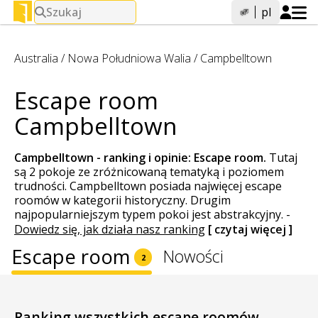
Szukaj
pl
Australia
/
Nowa Południowa Walia
/
Campbelltown
Escape room
Campbelltown
Campbelltown - ranking i opinie:
Escape room
.
Tutaj
są 2 pokoje ze zróżnicowaną tematyką i poziomem
trudności. Campbelltown posiada najwięcej escape
roomów w kategorii historyczny. Drugim
najpopularniejszym typem pokoi jest abstrakcyjny.
-
Dowiedz się, jak działa nasz ranking
[ czytaj więcej ]
Escape room
Nowości
2
Ranking wszystkich escape roomów