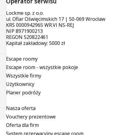
Operator serwisu
Lockme sp. z o.o.
ul. Ofiar Oświęcimskich 17 | 50-069 Wrocław
KRS 0000942965 WR.VI NS-REJ
NIP 8971900213
REGON 520822461
Kapitał zakładowy: 5000 zł
Escape roomy
Escape room - wszystkie pokoje
Wszystkie firmy
Użytkownicy
Planer podróży
Nasza oferta
Vouchery prezentowe
Oferta dla firm
System rezerwacyjny escape room