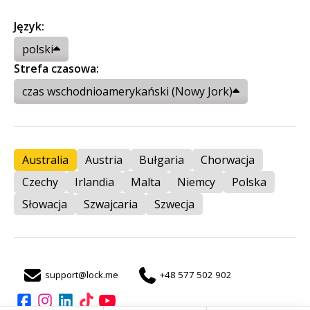
Język:
polski
Strefa czasowa:
czas wschodnioamerykański (Nowy Jork)
Australia
Austria
Bułgaria
Chorwacja
Czechy
Irlandia
Malta
Niemcy
Polska
Słowacja
Szwajcaria
Szwecja
support@lock.me
+48 577 502 902