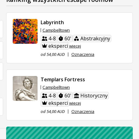
Labyrinth
Campbelltown
4-8
60'
Abstrakcyjny
eksperci
więcej
od 54,00 AUD
Oznaczenia
Templars Fortress
Campbelltown
4-8
60'
Historyczny
eksperci
więcej
od 54,00 AUD
Oznaczenia