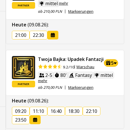
mittel
mehr
PARTNER
ab 210,00 PLN
Markierungen
Heute
(09.08.26)
:
21:00
22:30
Twoja Bajka: Upadek Fantazji
5
Warschau
9.2/10
2-5
80'
Fantasy
mittel
mehr
PARTNER
ab 270,00 PLN
Markierungen
Heute
(09.08.26)
:
09:20
11:10
16:40
18:30
22:10
23:50