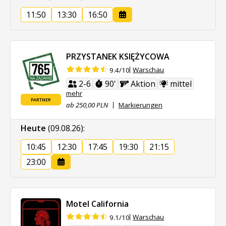
11:50
13:30
16:50
PRZYSTANEK KSIĘŻYCOWA
Warschau
9.4/10
2-6
90'
Aktion
mittel
mehr
PARTNER
ab 250,00 PLN
Markierungen
Heute
(09.08.26)
:
10:45
12:30
17:45
19:30
21:15
23:00
Motel California
Warschau
9.1/10