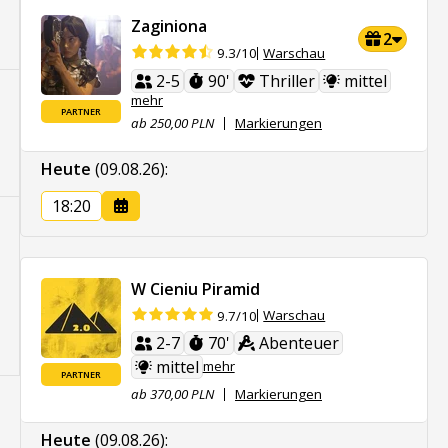
Zaginiona
2
Warschau
9.3/10
2-5
90'
Thriller
mittel
mehr
PARTNER
ab 250,00 PLN
Markierungen
Heute
(09.08.26)
:
18:20
W Cieniu Piramid
Warschau
9.7/10
2-7
70'
Abenteuer
mittel
mehr
PARTNER
ab 370,00 PLN
Markierungen
Heute
(09.08.26)
: