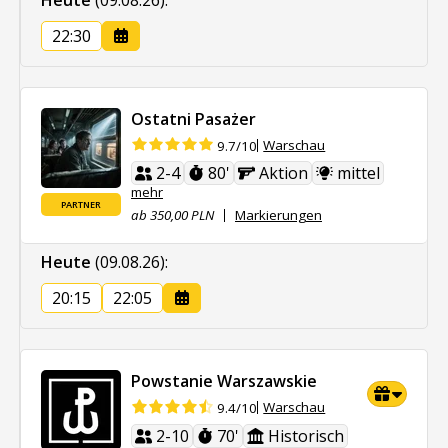
22:30
Ostatni Pasażer
Warschau
9.7/10
2-4
80'
Aktion
mittel
mehr
PARTNER
ab 350,00 PLN
Markierungen
Heute
(09.08.26)
:
20:15
22:05
Powstanie Warszawskie
Warschau
9.4/10
2-10
70'
Historisch