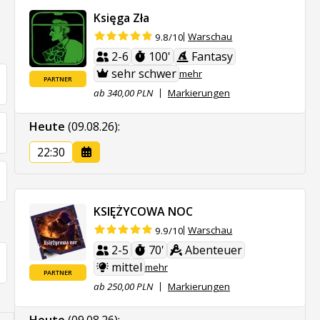
Księga Zła
Warschau
9.8/10
2-6
100'
Fantasy
sehr schwer
mehr
PARTNER
ab 340,00 PLN
Markierungen
Heute
(09.08.26)
:
22:30
KSIĘŻYCOWA NOC
Warschau
9.9/10
2-5
70'
Abenteuer
mittel
mehr
PARTNER
ab 250,00 PLN
Markierungen
Heute
(09.08.26)
: