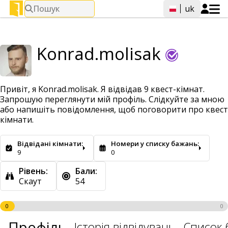
Пошук
uk
Konrad.molisak
Привіт, я Konrad.molisak. Я відвідав 9 квест-кімнат.
Запрошую переглянути мій профіль. Слідкуйте за мною
або напишіть повідомлення, щоб поговорити про квест
кімнати.
Відвідані кімнати:
Номери у списку бажань:
9
0
Рівень:
Бали:
Скаут
54
0
0
Профіль
Історія відвідувань
Список 