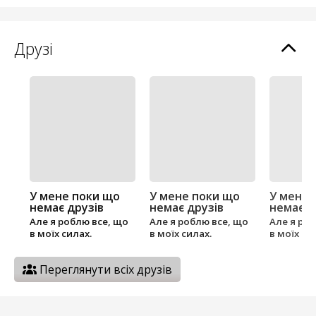
Друзі
У мене поки що
У мене поки що
У мене 
немає друзів
немає друзів
немає д
Але я роблю все, що
Але я роблю все, що
Але я ро
в моїх силах.
в моїх силах.
в моїх си
Переглянути всіх друзів