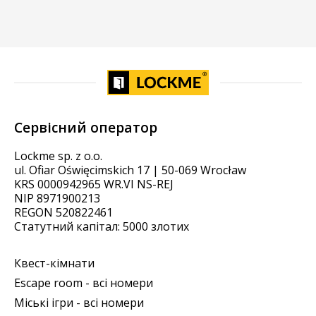
Сервісний оператор
Lockme sp. z o.o.
ul. Ofiar Oświęcimskich 17 | 50-069 Wrocław
KRS 0000942965 WR.VI NS-REJ
NIP 8971900213
REGON 520822461
Статутний капітал: 5000 злотих
Квест-кімнати
Escape room - всі номери
Міські ігри - всі номери