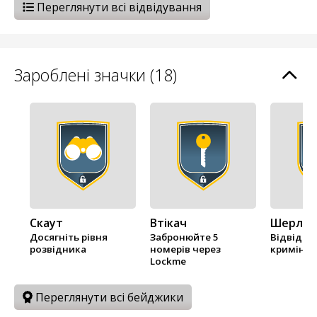
Переглянути всі відвідування
Зароблені значки (18)
Скаут
Втікач
Шерлок
Досягніть рівня
Забронюйте 5
Відвідай
розвідника
номерів через
кримінал
Lockme
Переглянути всі бейджики