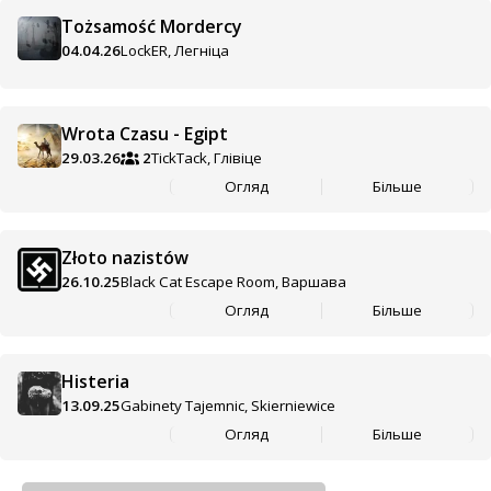
Tożsamość Mordercy
04.04.26
LockER, Легніца
Wrota Czasu - Egipt
29.03.26
2
TickTack, Глівіце
Огляд
Більше
Złoto nazistów
26.10.25
Black Cat Escape Room, Варшава
Огляд
Більше
Histeria
13.09.25
Gabinety Tajemnic, Skierniewice
Огляд
Більше