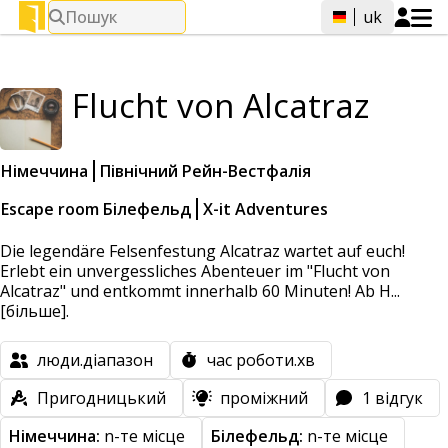
Пошук
uk
Flucht von Alcatraz
Німеччина
Північний Рейн-Вестфалія
Escape room Білефельд
X-it Adventures
Die legendäre Felsenfestung Alcatraz wartet auf euch!
Erlebt ein unvergessliches Abenteuer im "Flucht von
Alcatraz" und entkommt innerhalb 60 Minuten! Ab H...
[більше].
люди.діапазон
час роботи.хв
Пригодницький
проміжний
1 відгук
Німеччина:
n-те місце
Білефельд:
n-те місце