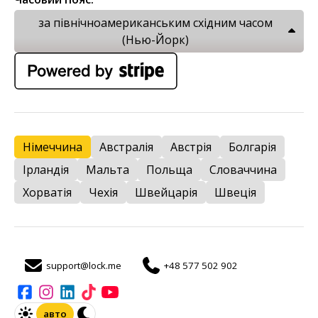
за північноамериканським східним часом
(Нью-Йорк)
Німеччина
Австралія
Австрія
Болгарія
Ірландія
Мальта
Польща
Словаччина
Хорватія
Чехія
Швейцарія
Швеція
support@lock.me
+48 577 502 902
авто