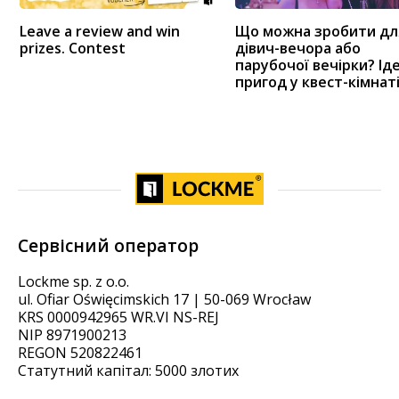
Leave a review and win
Що можна зробити дл
prizes. Contest
дівич-вечора або
парубочої вечірки? Ід
пригод у квест-кімнат
Сервісний оператор
Lockme sp. z o.o.
ul. Ofiar Oświęcimskich 17 | 50-069 Wrocław
KRS 0000942965 WR.VI NS-REJ
NIP 8971900213
REGON 520822461
Статутний капітал: 5000 злотих