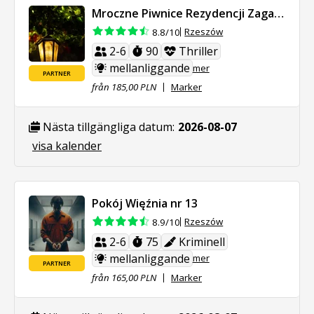
Mroczne Piwnice Rezydencji Zagadek
Rzeszów
8.8/10
2-6
90
Thriller
mellanliggande
mer
PARTNER
från 185,00 PLN
Marker
Nästa tillgängliga datum:
2026-08-07
visa kalender
Pokój Więźnia nr 13
Rzeszów
8.9/10
2-6
75
Kriminell
mellanliggande
mer
PARTNER
från 165,00 PLN
Marker