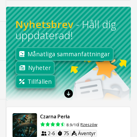
Nyhetsbrev
-
Håll dig
uppdaterad!
Månatliga sammanfattningar
Nyheter
Tillfällen
Czarna Perła
Rzeszów
8.9/10
2-6
75
Äventyr