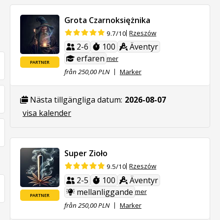
Grota Czarnoksiężnika
Rzeszów
9.7/10
2-6
100
Äventyr
erfaren
mer
PARTNER
från 250,00 PLN
Marker
Nästa tillgängliga datum:
2026-08-07
visa kalender
Super Zioło
Rzeszów
9.5/10
2-5
100
Äventyr
mellanliggande
mer
PARTNER
från 250,00 PLN
Marker