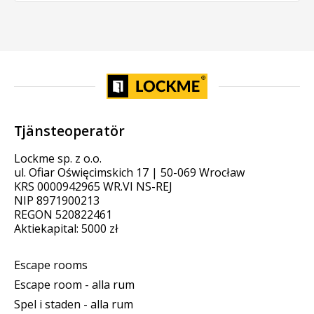
Tjänsteoperatör
Lockme sp. z o.o.
ul. Ofiar Oświęcimskich 17 | 50-069 Wrocław
KRS 0000942965 WR.VI NS-REJ
NIP 8971900213
REGON 520822461
Aktiekapital: 5000 zł
Escape rooms
Escape room - alla rum
Spel i staden - alla rum