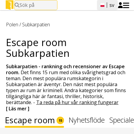
Sök på
sv
Polen
/
Subkarpatien
Escape room
Subkarpatien
Subkarpatien - rankning och recensioner av
Escape
room
.
Det finns 15 rum med olika svårighetsgrad och
teman. Den mest populära rumskategorin i
Subkarpatien är äventyr. Den näst mest populära
typen av rum är kriminell. Andra kategorier som finns
tillgängliga här är fantasi, thriller, historisk,
berättande.
-
Ta reda på hur vår ranking fungerar
[ Läs mer ]
Escape room
Nyhetsflöde
Special
15