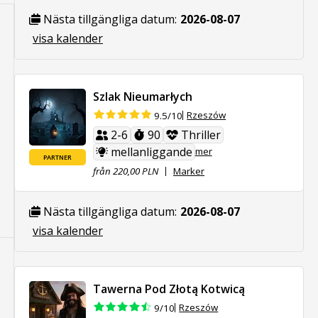
Nästa tillgängliga datum:
2026-08-07
visa kalender
Szlak Nieumarłych
Rzeszów
9.5/10
2-6
90
Thriller
mellanliggande
mer
PARTNER
från 220,00 PLN
Marker
Nästa tillgängliga datum:
2026-08-07
visa kalender
Tawerna Pod Złotą Kotwicą
Rzeszów
9/10