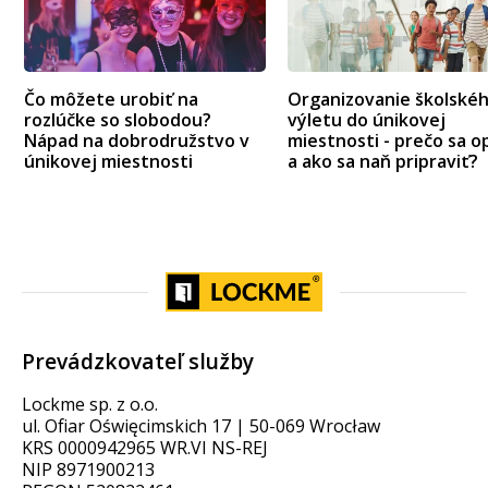
Čo môžete urobiť na
Organizovanie školské
rozlúčke so slobodou?
výletu do únikovej
Nápad na dobrodružstvo v
miestnosti - prečo sa op
únikovej miestnosti
a ako sa naň pripraviť?
Prevádzkovateľ služby
Lockme sp. z o.o.
ul. Ofiar Oświęcimskich 17 | 50-069 Wrocław
KRS 0000942965 WR.VI NS-REJ
NIP 8971900213