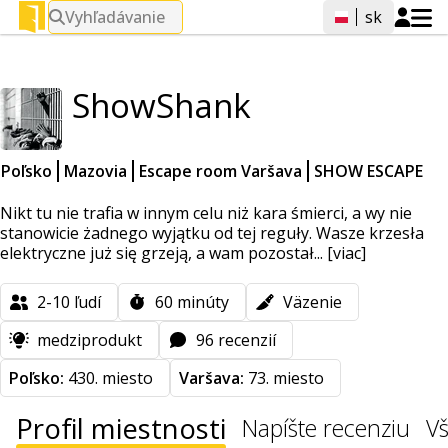
Vyhľadávanie
sk
ShowShank
Poľsko
Mazovia
Escape room Varšava
SHOW ESCAPE
Nikt tu nie trafia w innym celu niż kara śmierci, a wy nie
stanowicie żadnego wyjątku od tej reguły. Wasze krzesła
elektryczne już się grzeją, a wam pozostał...
[viac]
2-10
ľudí
60
minúty
Väzenie
medziprodukt
96 recenzií
Poľsko:
430. miesto
Varšava:
73. miesto
Profil miestnosti
Napíšte recenziu
Vš