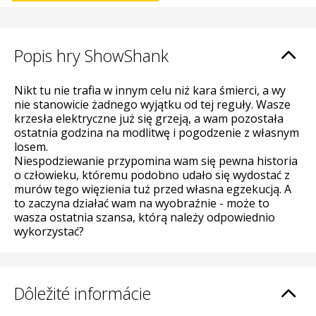
Popis hry ShowShank
Nikt tu nie trafia w innym celu niż kara śmierci, a wy
nie stanowicie żadnego wyjątku od tej reguły. Wasze
krzesła elektryczne już się grzeją, a wam pozostała
ostatnia godzina na modlitwę i pogodzenie z własnym
losem.
Niespodziewanie przypomina wam się pewna historia
o człowieku, któremu podobno udało się wydostać z
murów tego więzienia tuż przed własna egzekucją. A
to zaczyna działać wam na wyobraźnie - może to
wasza ostatnia szansa, którą należy odpowiednio
wykorzystać?
Dôležité informácie