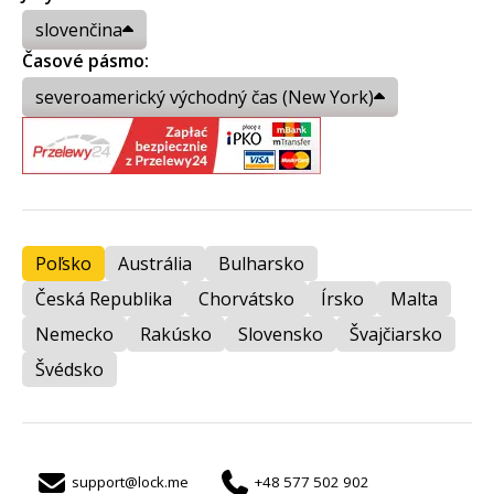
slovenčina
Časové pásmo:
severoamerický východný čas (New York)
Poľsko
Austrália
Bulharsko
Česká Republika
Chorvátsko
Írsko
Malta
Nemecko
Rakúsko
Slovensko
Švajčiarsko
Švédsko
support@lock.me
+48 577 502 902