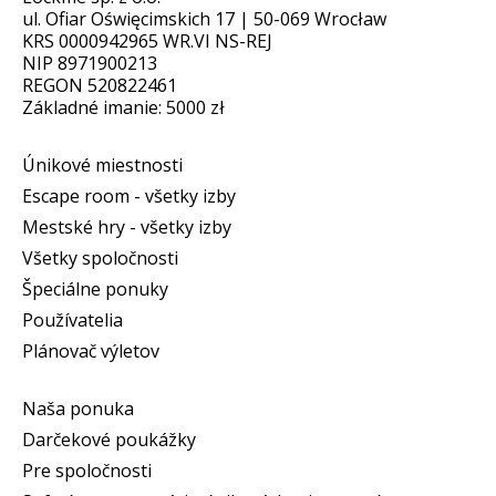
ul. Ofiar Oświęcimskich 17 | 50-069 Wrocław
KRS 0000942965 WR.VI NS-REJ
NIP 8971900213
REGON 520822461
Základné imanie: 5000 zł
Únikové miestnosti
Escape room - všetky izby
Mestské hry - všetky izby
Všetky spoločnosti
Špeciálne ponuky
Používatelia
Plánovač výletov
Naša ponuka
Darčekové poukážky
Pre spoločnosti