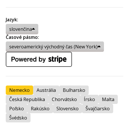
Jazyk:
slovenčina
Časové pásmo:
severoamerický východný čas (New York)
Nemecko
Austrália
Bulharsko
Česká Republika
Chorvátsko
Írsko
Malta
Poľsko
Rakúsko
Slovensko
Švajčiarsko
Švédsko