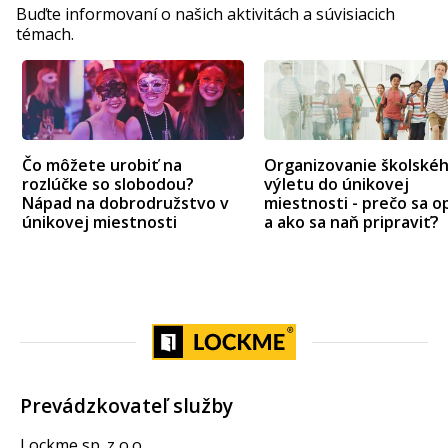
Buďte informovaní o našich aktivitách a súvisiacich
témach.
Čo môžete urobiť na
Organizovanie školské
rozlúčke so slobodou?
výletu do únikovej
Nápad na dobrodružstvo v
miestnosti - prečo sa op
únikovej miestnosti
a ako sa naň pripraviť?
Prevádzkovateľ služby
Lockme sp. z o.o.