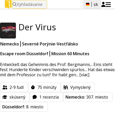
Vyhľadávanie
sk
Der Virus
Nemecko
Severné Porýnie-Vestfálsko
Escape room Düsseldorf
Mission 60 Minutes
Entwickelt das Geheimnis des Prof. Bergmanns... Eins steht
fest: Hunderte Kinder verschwinden spurlos... Hat das etwas
mit dem Professor zu tun? Ihr habt gen...
[viac]
2-9
ľudí
75
minúty
Vymyslený
skúsený
1 recenzia
Nemecko:
307. miesto
Düsseldorf:
8. miesto