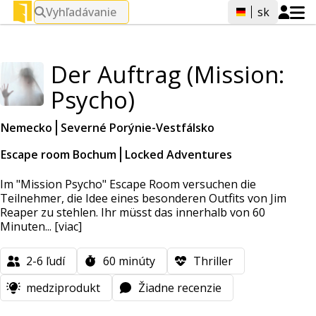
Vyhľadávanie
sk
Der Auftrag (Mission:
Psycho)
Nemecko
Severné Porýnie-Vestfálsko
Escape room Bochum
Locked Adventures
Im "Mission Psycho" Escape Room versuchen die
Teilnehmer, die Idee eines besonderen Outfits von Jim
Reaper zu stehlen. Ihr müsst das innerhalb von 60
Minuten...
[viac]
2-6
ľudí
60
minúty
Thriller
medziprodukt
Žiadne recenzie