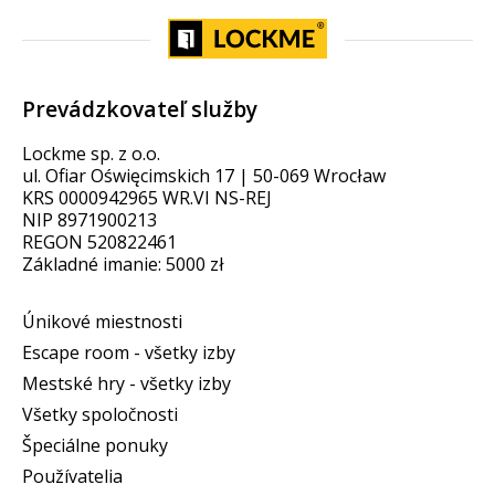
Prevádzkovateľ služby
Lockme sp. z o.o.
ul. Ofiar Oświęcimskich 17 | 50-069 Wrocław
KRS 0000942965 WR.VI NS-REJ
NIP 8971900213
REGON 520822461
Základné imanie: 5000 zł
Únikové miestnosti
Escape room - všetky izby
Mestské hry - všetky izby
Všetky spoločnosti
Špeciálne ponuky
Používatelia