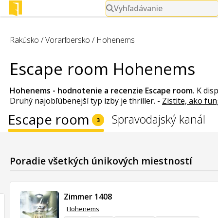
Vyhľadávanie
Rakúsko
/
Vorarlbersko
/
Hohenems
Escape room Hohenems
Hohenems - hodnotenie a recenzie
Escape room
.
K dis
Druhý najobľúbenejší typ izby je thriller.
-
Zistite, ako f
Escape room
Spravodajský kanál
3
Poradie všetkých únikových miestností
Zimmer 1408
Hohenems