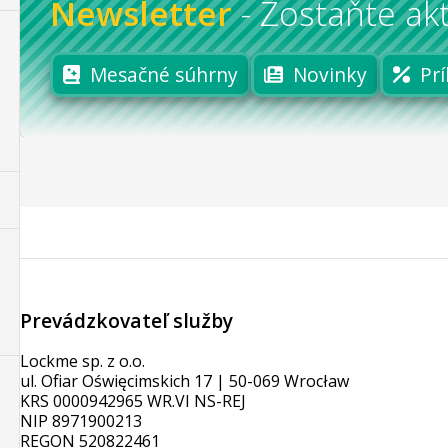
Newsletter
-
Zostaňte akt
Mesačné súhrny
Novinky
Prí
Prevádzkovateľ služby
Lockme sp. z o.o.
ul. Ofiar Oświęcimskich 17 | 50-069 Wrocław
KRS 0000942965 WR.VI NS-REJ
NIP 8971900213
REGON 520822461