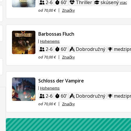
2-6
60'
Thriller
skúsený
viac
od 70,00 €
Značky
Barbossas Fluch
Hohenems
2-6
60'
Dobrodružný
medzip
od 70,00 €
Značky
Schloss der Vampire
Hohenems
2-6
60'
Dobrodružný
medzip
od 70,00 €
Značky