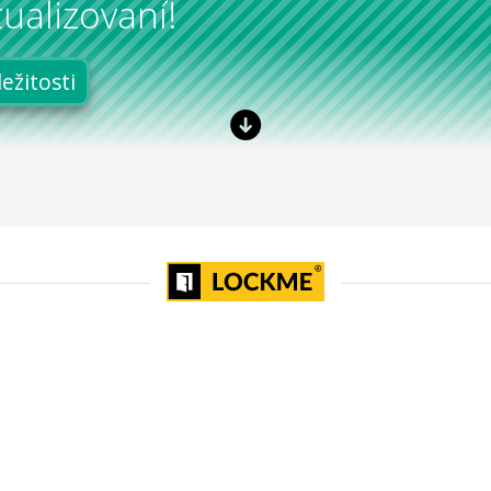
ualizovaní!
ležitosti