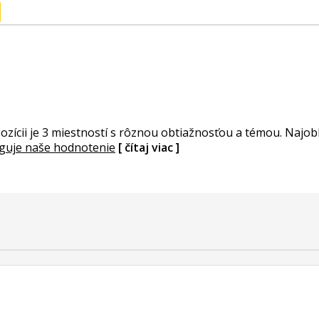
pozícii je 3 miestností s rôznou obtiažnosťou a témou. Najo
unguje naše hodnotenie
[ čítaj viac ]