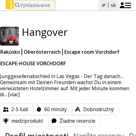
Vyhľadávanie
sk
Hangover
Rakúsko
Oberösterreich
Escape room Vorchdorf
ESCAPE-HOUSE VORCHDORF
Junggesellenabschied in Las Vegas - Der Tag danach…
Gemeinsam mit Deinen Freunden wachst Du in einem
verwüsteten Hotelzimmer auf. Mit jeder Minute kommen
di...
[viac]
2-5
ľudí
60
minúty
Dobrodružný
medziprodukt
Žiadne recenzie