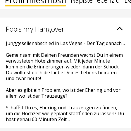
Profil miestnosti
Napíšte recenziu
Ďa
Popis hry Hangover
Junggesellenabschied in Las Vegas - Der Tag danach…
Gemeinsam mit Deinen Freunden wachst Du in einem
verwüsteten Hotelzimmer auf. Mit jeder Minute
kommen die Erinnerungen wieder, dann der Schock.
Du wolltest doch die Liebe Deines Lebens heiraten
und zwar heute!
Aber es gibt ein Problem, wo ist der Ehering und vor
allem wo ist der Trauzeuge?
Schaffst Du es, Ehering und Trauzeugen zu finden,
um die Hochzeit wie geplant stattfinden zu lassen? Du
hast genau 60 Minuten Zeit....