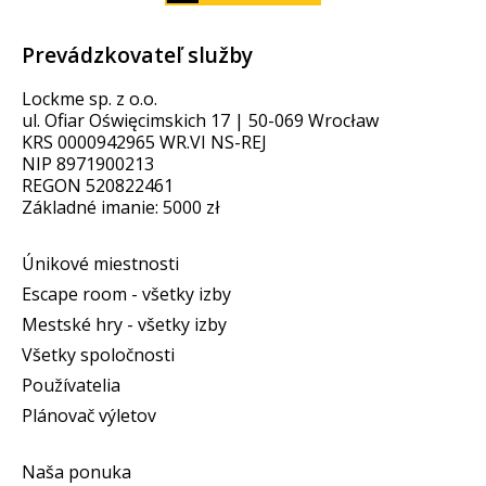
Prevádzkovateľ služby
Lockme sp. z o.o.
ul. Ofiar Oświęcimskich 17 | 50-069 Wrocław
KRS 0000942965 WR.VI NS-REJ
NIP 8971900213
REGON 520822461
Základné imanie: 5000 zł
Únikové miestnosti
Escape room - všetky izby
Mestské hry - všetky izby
Všetky spoločnosti
Používatelia
Plánovač výletov
Naša ponuka