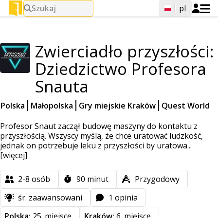
Szukaj
pl
Zwierciadło przyszłości:
Dziedzictwo Profesora
Snauta
Polska
Małopolska
Gry miejskie Kraków
Quest World
Profesor Snaut zaczął budowę maszyny do kontaktu z
przyszłością. Wszyscy myślą, że chce uratować ludzkość,
jednak on potrzebuje leku z przyszłości by uratowa...
[więcej]
2-8
osób
90
minut
Przygodowy
śr. zaawansowani
1 opinia
Polska:
25. miejsce
Kraków:
6. miejsce