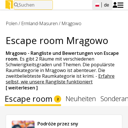
Suchen
de
Polen
/
Ermland-Masuren
/
Mrągowo
Escape room Mrągowo
Mrągowo - Rangliste und Bewertungen von
Escape
room
.
Es gibt 2 Räume mit verschiedenen
Schwierigkeitsgraden und Themen. Die populärste
Raumkategorie in Mrągowo ist abenteuer. Die
zweitbeliebteste Raumkategorie ist krimi.
-
Erfahre
selbst, wie unsere Rangliste funktioniert
[ weiterlesen ]
Escape room
Neuheiten
Sondera
2
Podróże przez sny