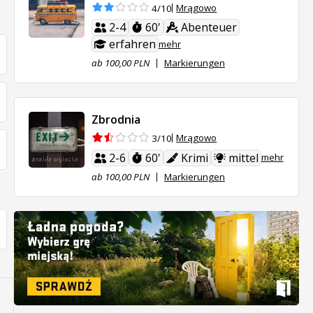
Mrągowo
4/10
2-4
60'
Abenteuer
erfahren
mehr
ab 100,00 PLN
Markierungen
Zbrodnia
Mrągowo
3/10
2-6
60'
Krimi
mittel
mehr
ab 100,00 PLN
Markierungen