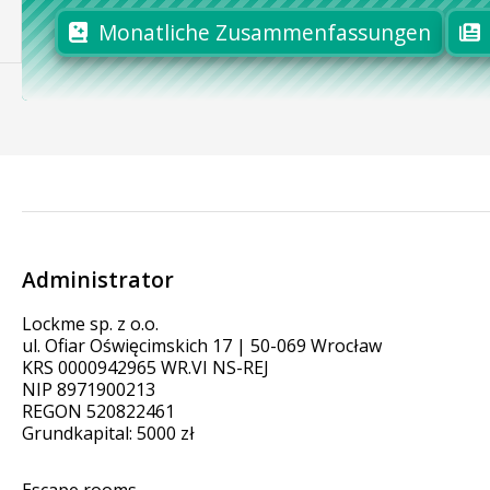
Monatliche Zusammenfassungen
Administrator
Lockme sp. z o.o.
ul. Ofiar Oświęcimskich 17 | 50-069 Wrocław
KRS 0000942965 WR.VI NS-REJ
NIP 8971900213
REGON 520822461
Grundkapital: 5000 zł
Escape rooms