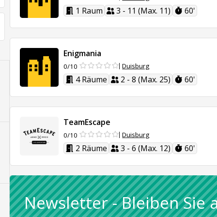
1 Raum
3 - 11 (Max. 11)
60'
Enigmania
Duisburg
0/10
4 Räume
2 - 8 (Max. 25)
60'
TeamEscape
Duisburg
0/10
2 Räume
3 - 6 (Max. 12)
60'
Newsletter
-
Bleiben Sie 