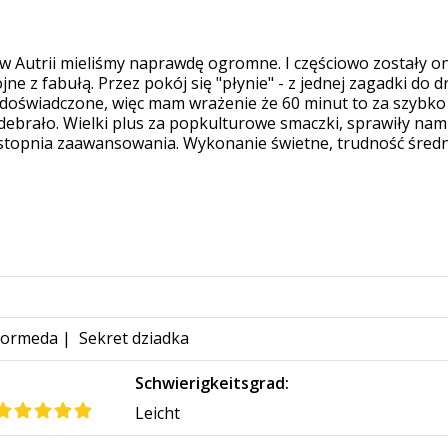
 Autrii mieliśmy naprawdę ogromne. I częściowo zostały on
ne z fabułą. Przez pokój się "płynie" - z jednej zagadki do 
edoświadczone, więc mam wrażenie że 60 minut to za szybko ;
ebrało. Wielki plus za popkulturowe smaczki, sprawiły nam
opnia zaawansowania. Wykonanie świetne, trudność średnia,
Kormeda
|
Sekret dziadka
Schwierigkeitsgrad:
Leicht