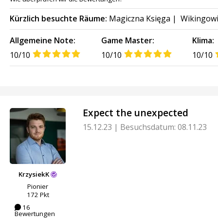
Kürzlich besuchte Räume:
Magiczna Księga
|
Wikingowi
Allgemeine Note:
Game Master:
Klima:
10/10
10/10
10/10
Expect the unexpected
15.12.23
|
Besuchsdatum: 08.11.23
KrzysiekK
Pionier
172 Pkt
16
Bewertungen