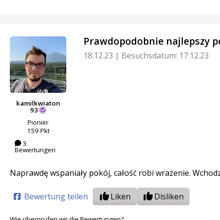
Prawdopodobnie najlepszy p
18.12.23
|
Besuchsdatum: 17.12.23
kamilkwiaton
93
Pionier
159 Pkt
3
Bewertungen
Naprawdę wspaniały pokój, całość robi wrażenie. Wchodzą 
Bewertung teilen
Liken
Disliken
Wie überprüfen wir die Bewertungen?