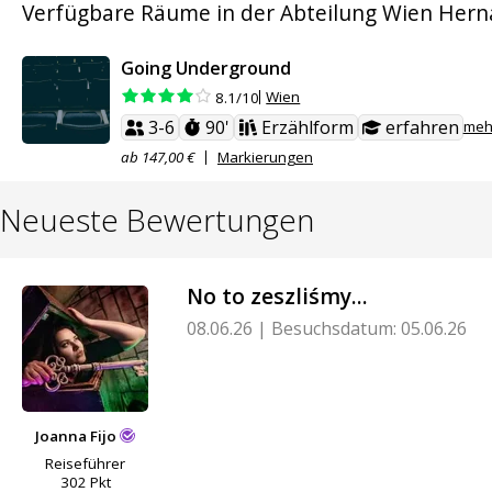
Verfügbare Räume in der Abteilung Wien Herna
Going Underground
Wien
8.1/10
3-6
90'
Erzählform
erfahren
meh
ab 147,00 €
Markierungen
Neueste Bewertungen
No to zeszliśmy...
08.06.26
|
Besuchsdatum: 05.06.26
Joanna Fijo
Reiseführer
302 Pkt