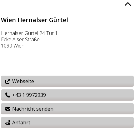
Wien Hernalser Gürtel
Hernalser Gürtel 24 Tür 1
Ecke Alser Straße
1090 Wien
Webseite
+43 1 9972939
Nachricht senden
Anfahrt