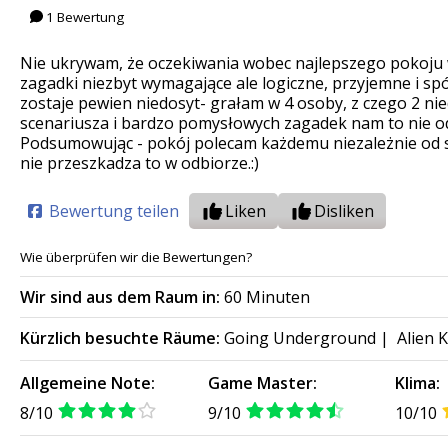
1 Bewertung
Nie ukrywam, że oczekiwania wobec najlepszego pokoju w
zagadki niezbyt wymagające ale logiczne, przyjemne i spój
zostaje pewien niedosyt- grałam w 4 osoby, z czego 2 ni
scenariusza i bardzo pomysłowych zagadek nam to nie od
Podsumowując - pokój polecam każdemu niezależnie od st
nie przeszkadza to w odbiorze.:)
Bewertung teilen
Liken
Disliken
Wie überprüfen wir die Bewertungen?
Wir sind aus dem Raum in:
60 Minuten
Kürzlich besuchte Räume:
Going Underground
|
Alien 
Allgemeine Note:
Game Master:
Klima:
8/10
9/10
10/10