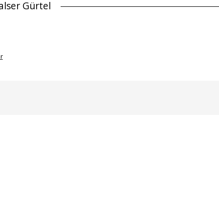
lser Gürtel
r