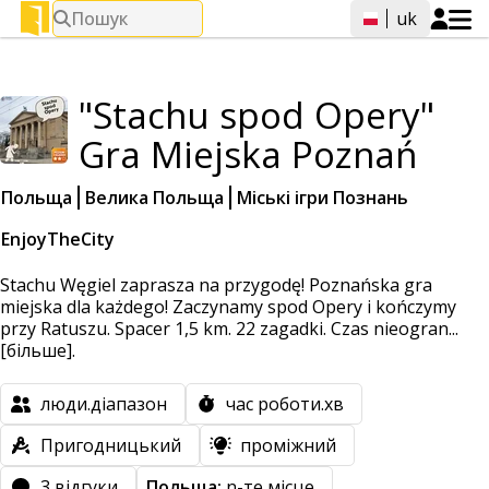
Пошук
uk
"Stachu spod Opery"
Gra Miejska Poznań
Польща
Велика Польща
Міські ігри Познань
EnjoyTheCity
Stachu Węgiel zaprasza na przygodę! Poznańska gra
miejska dla każdego! Zaczynamy spod Opery i kończymy
przy Ratuszu. Spacer 1,5 km. 22 zagadki. Czas nieogran...
[більше].
люди.діапазон
час роботи.хв
Пригодницький
проміжний
3 відгуки
Польща:
n-те місце