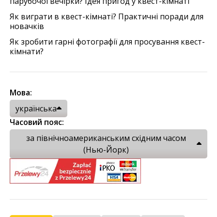
парубочої вечірки? Ідея пригод у квест-кімнаті
Як виграти в квест-кімнаті? Практичні поради для
новачків
Як зробити гарні фотографії для просування квест-
кімнати?
Мова:
українська
Часовий пояс:
за північноамериканським східним часом
(Нью-Йорк)