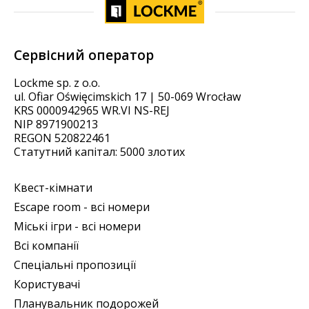
Сервісний оператор
Lockme sp. z o.o.
ul. Ofiar Oświęcimskich 17 | 50-069 Wrocław
KRS 0000942965 WR.VI NS-REJ
NIP 8971900213
REGON 520822461
Статутний капітал: 5000 злотих
Квест-кімнати
Escape room - всі номери
Міські ігри - всі номери
Всі компанії
Спеціальні пропозиції
Користувачі
Планувальник подорожей