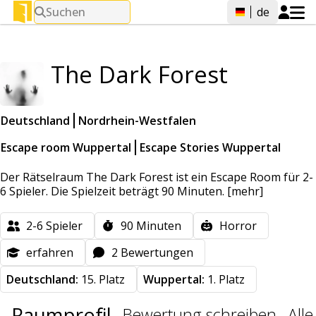
Suchen
de
The Dark Forest
Deutschland
Nordrhein-Westfalen
Escape room Wuppertal
Escape Stories Wuppertal
Der Rätselraum The Dark Forest ist ein Escape Room für 2-
6 Spieler. Die Spielzeit beträgt 90 Minuten.
[mehr]
2-6
Spieler
90
Minuten
Horror
erfahren
2 Bewertungen
Deutschland:
15. Platz
Wuppertal:
1. Platz
Raumprofil
Bewertung schreiben
All