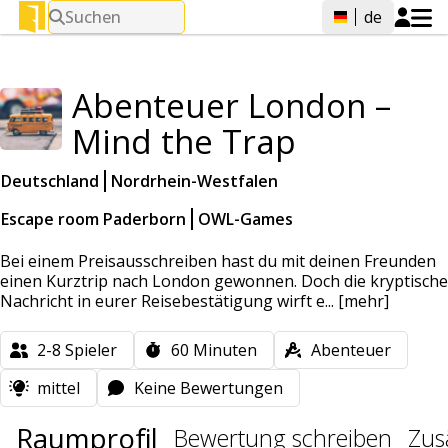
Suchen
de
Abenteuer London –
Mind the Trap
Deutschland
Nordrhein-Westfalen
Escape room Paderborn
OWL-Games
Bei einem Preisausschreiben hast du mit deinen Freunden
einen Kurztrip nach London gewonnen. Doch die kryptische
Nachricht in eurer Reisebestätigung wirft e...
[mehr]
2-8
Spieler
60
Minuten
Abenteuer
mittel
Keine Bewertungen
Raumprofil
Bewertung schreiben
Zus