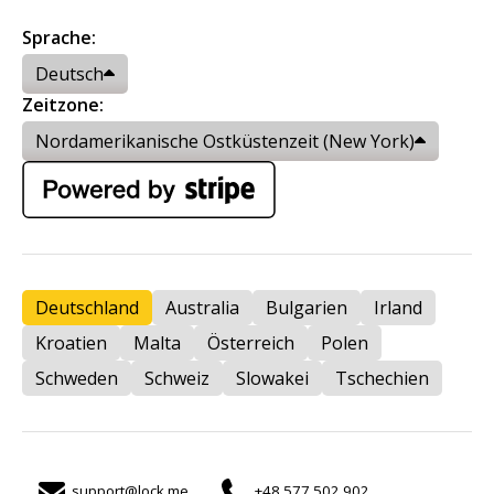
Sprache:
Deutsch
Zeitzone:
Nordamerikanische Ostküstenzeit (New York)
Deutschland
Australia
Bulgarien
Irland
Kroatien
Malta
Österreich
Polen
Schweden
Schweiz
Slowakei
Tschechien
support@lock.me
+48 577 502 902