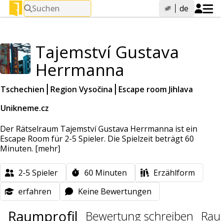
Suchen
de
Tajemství Gustava
Herrmanna
Tschechien
Region Vysočina
Escape room Jihlava
Unikneme.cz
Der Rätselraum Tajemství Gustava Herrmanna ist ein
Escape Room für 2-5 Spieler. Die Spielzeit beträgt 60
Minuten.
[mehr]
2-5
Spieler
60
Minuten
Erzählform
erfahren
Keine Bewertungen
Raumprofil
Bewertung schreiben
Rau