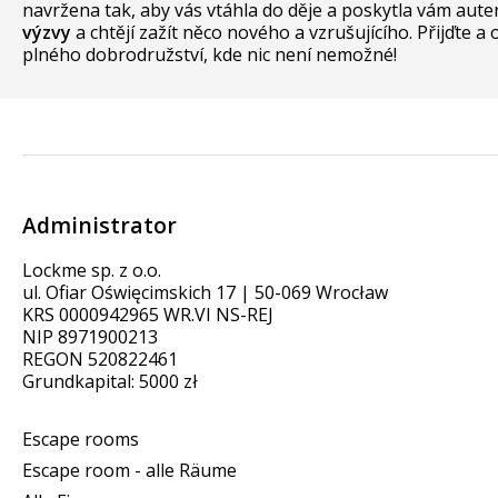
navržena tak, aby vás vtáhla do děje a poskytla vám aute
výzvy
a chtějí zažít něco nového a vzrušujícího. Přijďte a
plného dobrodružství, kde nic není nemožné!
Administrator
Lockme sp. z o.o.
ul. Ofiar Oświęcimskich 17 | 50-069 Wrocław
KRS 0000942965 WR.VI NS-REJ
NIP 8971900213
REGON 520822461
Grundkapital: 5000 zł
Escape rooms
Escape room - alle Räume