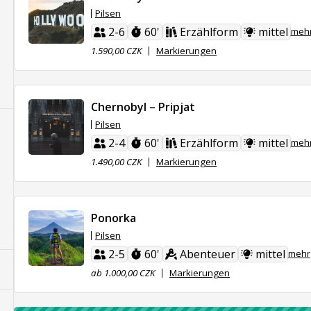
Pilsen
2-6
60'
Erzählform
mittel
meh
1.590,00 CZK
Markierungen
Chernobyl – Pripjat
Pilsen
2-4
60'
Erzählform
mittel
meh
1.490,00 CZK
Markierungen
Ponorka
Pilsen
2-5
60'
Abenteuer
mittel
mehr
ab 1.000,00 CZK
Markierungen