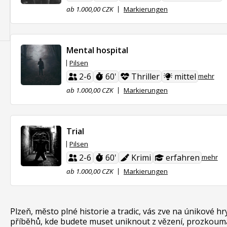
ab 1.000,00 CZK
Markierungen
Mental hospital
Pilsen
2-6
60'
Thriller
mittel
mehr
ab 1.000,00 CZK
Markierungen
Trial
Pilsen
2-6
60'
Krimi
erfahren
mehr
ab 1.000,00 CZK
Markierungen
Plzeň, město plné historie a tradic, vás zve na únikové h
příběhů, kde budete muset uniknout z vězení, prozkouma