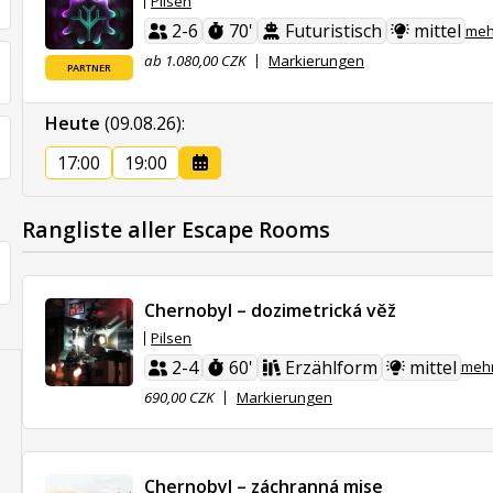
Pilsen
2-6
70'
Futuristisch
mittel
meh
ab 1.080,00 CZK
Markierungen
PARTNER
Heute
(09.08.26)
:
17:00
19:00
Rangliste aller Escape Rooms
Chernobyl – dozimetrická věž
Pilsen
2-4
60'
Erzählform
mittel
meh
690,00 CZK
Markierungen
Chernobyl – záchranná mise