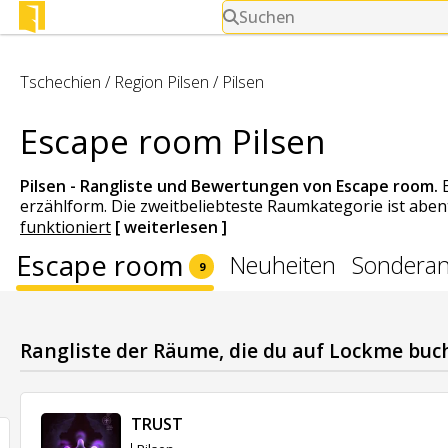
Suchen
Tschechien
/
Region Pilsen
/
Pilsen
Escape room Pilsen
Pilsen - Rangliste und Bewertungen von
Escape room
.
erzählform. Die zweitbeliebteste Raumkategorie ist abente
funktioniert
[ weiterlesen ]
Escape room
Neuheiten
Sondera
9
Rangliste der Räume, die du auf Lockme bu
TRUST