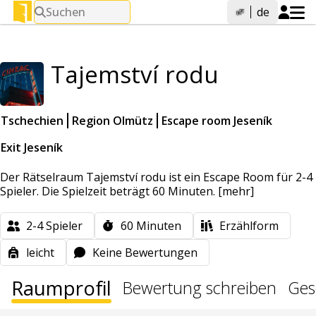
Suchen
de
Tajemství rodu
Tschechien
Region Olmütz
Escape room Jeseník
Exit Jeseník
Der Rätselraum Tajemství rodu ist ein Escape Room für 2-4
Spieler. Die Spielzeit beträgt 60 Minuten.
[mehr]
2-4
Spieler
60
Minuten
Erzählform
leicht
Keine Bewertungen
Raumprofil
Bewertung schreiben
Gese