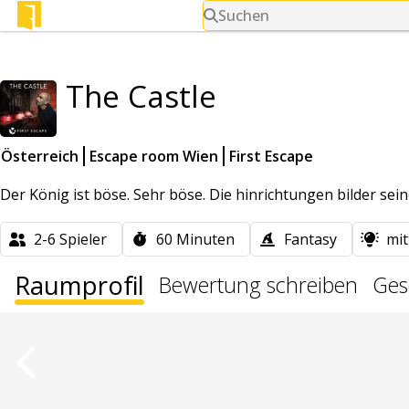
Suchen
The Castle
Österreich
Escape room Wien
First Escape
Der König ist böse. Sehr böse. Die hinrichtungen bilder se
2-6
Spieler
60
Minuten
Fantasy
mit
Raumprofil
Bewertung schreiben
Gese