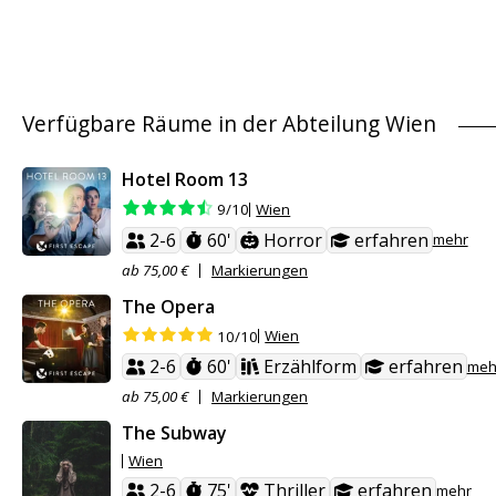
Verfügbare Räume in der Abteilung Wien
Hotel Room 13
Wien
9/10
2-6
60'
Horror
erfahren
mehr
ab 75,00 €
Markierungen
The Opera
Wien
10/10
2-6
60'
Erzählform
erfahren
meh
ab 75,00 €
Markierungen
The Subway
Wien
2-6
75'
Thriller
erfahren
mehr