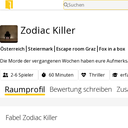
Suchen
Zodiac Killer
Österreich
Steiermark
Escape room Graz
Fox in a box
Die Morde der vergangenen Wochen haben eure Aufmerksamkei
2-6
Spieler
60
Minuten
Thriller
erf
Raumprofil
Bewertung schreiben
Zus
Fabel Zodiac Killer