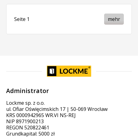
Seite 1
mehr
Administrator
Lockme sp. z o.o.
ul. Ofiar Oświęcimskich 17 | 50-069 Wrocław
KRS 0000942965 WR.VI NS-REJ
NIP 8971900213
REGON 520822461
Grundkapital: 5000 zł