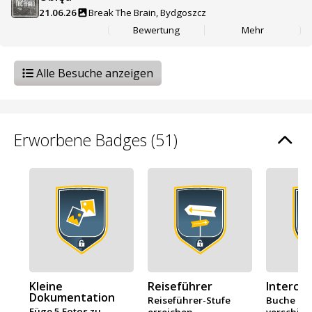
21.06.26
Break The Brain, Bydgoszcz
Bewertung
Mehr
Alle Besuche anzeigen
Erworbene Badges (51)
Kleine
Reiseführer
Intercit
Dokumentation
Reiseführer-Stufe
Buche Rä
Füge 5 Fotos zu
erreichen
verschie