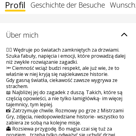
Profil
Geschichte der Besuche
Wunschz
Über mich
🕵️‍♀️ Wędruje po światach zamkniętych za drzwiami.
Szuka fabuły, napięcia i emocji, które prowadzą dalej
niż zwykłe rozwiązanie zagadki.
🔦 Ciemność wciąż budzi respekt, ale już wie, że to
właśnie w niej kryją się najciekawsze historie.
Gdy gasną światła, ciekawość zawsze wygrywa ze
strachem.
📖 Najbliżej jej do zagadek z duszą. Takich, które są
częścią opowieści, a nie tylko łamigłówką- im więcej
tajemnicy, tym lepiej.
📸 Zatrzymuje chwile. Rozmowy po grze z Mistrzami
Gry, zdjęcia, niedopowiedziane historie- wszystko to
zabiera ze sobą na kolejne misje.
👻 Rozsiewa przygodę. Bo magia czai się tuż za
progiem… trzeba tylko odważyć się uchylić drzwi.