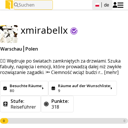
Suchen
de
xmirabellx
Warschau
Polen
🕵️‍♀️ Wędruje po światach zamkniętych za drzwiami. Szuka
fabuły, napięcia i emocji, które prowadzą dalej niż zwykłe
rozwiązanie zagadki. 🔦 Ciemność wciąż budzi r...
[mehr]
Besuchte Räume:
Räume auf der Wunschliste:
80
9
Stufe:
Punkte:
Reiseführer
318
0
0