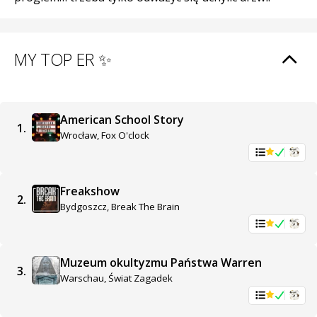
MY TOP ER ✨
American School Story
1.
Wrocław, Fox O'clock
Freakshow
2.
Bydgoszcz, Break The Brain
Muzeum okultyzmu Państwa Warren
3.
Warschau, Świat Zagadek