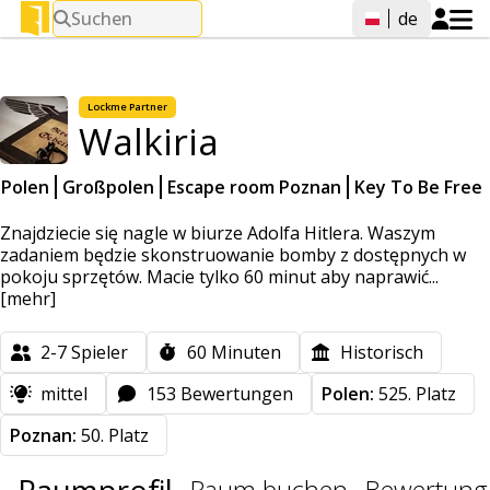
Suchen
de
Lockme
Partner
Walkiria
Polen
Großpolen
Escape room Poznan
Key To Be Free
Znajdziecie się nagle w biurze Adolfa Hitlera. Waszym
zadaniem będzie skonstruowanie bomby z dostępnych w
pokoju sprzętów. Macie tylko 60 minut aby naprawić...
[mehr]
2-7
Spieler
60
Minuten
Historisch
mittel
153 Bewertungen
Polen:
525. Platz
Poznan:
50. Platz