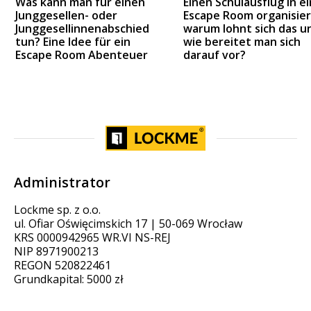
Was kann man für einen
Einen Schulausflug in e
Junggesellen- oder
Escape Room organisier
Junggesellinnenabschied
warum lohnt sich das u
tun? Eine Idee für ein
wie bereitet man sich
Escape Room Abenteuer
darauf vor?
Administrator
Lockme sp. z o.o.
ul. Ofiar Oświęcimskich 17 | 50-069 Wrocław
KRS 0000942965 WR.VI NS-REJ
NIP 8971900213
REGON 520822461
Grundkapital: 5000 zł