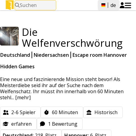
Suchen
de
Die
Welfenverschwörung
Deutschland
Niedersachsen
Escape room Hannover
Hidden Games
Eine neue und faszinierende Mission steht bevor! Als
Meisterdiebe seid ihr auf der Suche nach dem
Welfenschatz. Ihr müsst ihn innerhalb von 60 Minuten
stehl...
[mehr]
2-6
Spieler
60
Minuten
Historisch
erfahren
1 Bewertung
Deutschland:
218. Platz
Hannover:
6. Platz